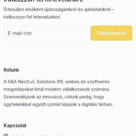
Értesüljön elsőként újdonságainkról és ajánlatainkról –
iratkozzon fel hírlevelünkre!
Feliratkozás
Rólunk
A S&A NextLvL Solutions Kft. webes és szoftveres
megoldásokat kínál modern vállalkozások számára.
Szenvedélyünk az innováció, célunk pedig, hogy
ügyfeleinkkel együtt szintet lépjünk a digitális térben.
Kapcsolat