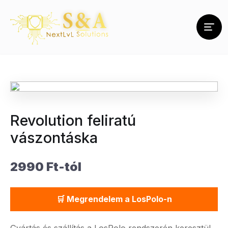
Revolution feliratú
vászontáska
2990 Ft-tól
🛒 Megrendelem a LosPolo-n