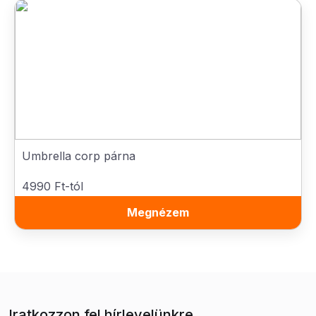
Umbrella corp párna
4990 Ft-tól
Megnézem
Iratkozzon fel hírlevelünkre