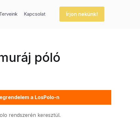
Írjon nekünk!
Terveink
Kapcsolat
muráj póló
egrendelem a LosPolo-n
Polo rendszerén keresztül.