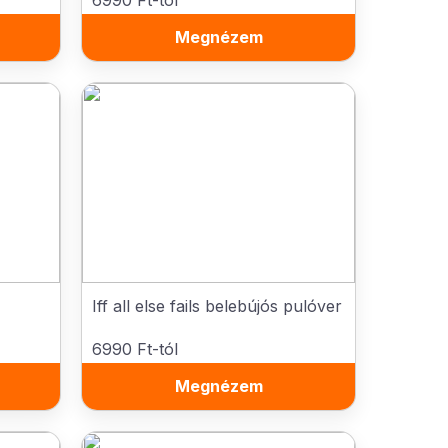
6990 Ft-tól
Megnézem
Iff all else fails belebújós pulóver
6990 Ft-tól
Megnézem