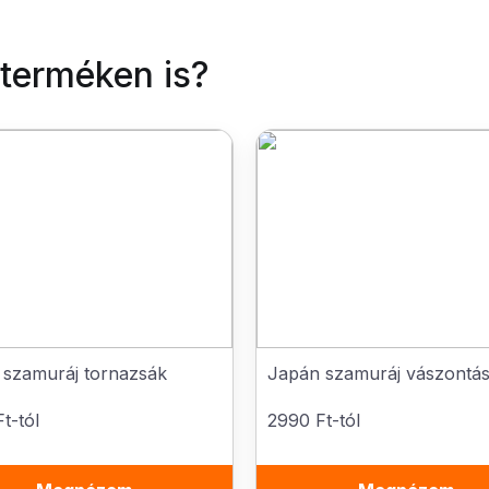
 terméken is?
 szamuráj tornazsák
Japán szamuráj vászontá
t-tól
2990 Ft-tól