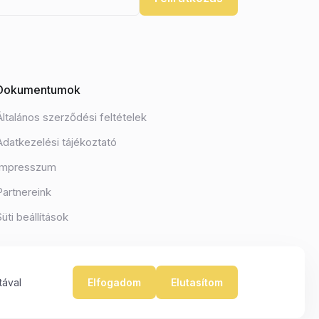
Dokumentumok
Általános szerződési feltételek
Adatkezelési tájékoztató
Impresszum
Partnereink
Süti beállítások
tával
Elfogadom
Elutasítom