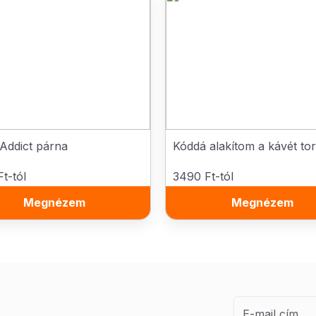
Addict párna
Kóddá alakítom a kávét to
t-tól
3490 Ft-tól
Megnézem
Megnézem