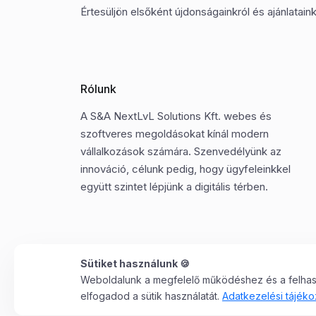
Értesüljön elsőként újdonságainkról és ajánlatainkr
Rólunk
A S&A NextLvL Solutions Kft. webes és
szoftveres megoldásokat kínál modern
vállalkozások számára. Szenvedélyünk az
innováció, célunk pedig, hogy ügyfeleinkkel
együtt szintet lépjünk a digitális térben.
Sütiket használunk 🍪
Weboldalunk a megfelelő működéshez és a felhaszn
©2025 Minden jog fenntartva. S&A NextLvL Solutions
elfogadod a sütik használatát.
Adatkezelési tájéko