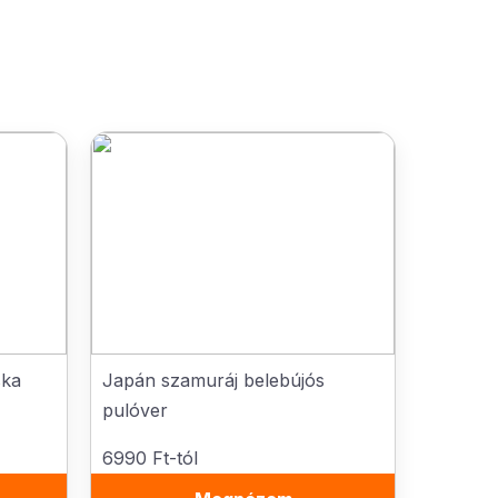
ska
Japán szamuráj belebújós
pulóver
6990 Ft-tól