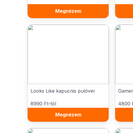
Megnézem
Looks Like kapucnis pulóver
Gamer 
8990 Ft-tól
4800 F
Megnézem