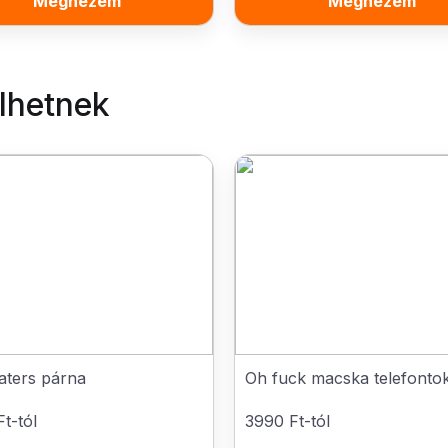
Megnézem
Megnézem
elhetnek
aters párna
Oh fuck macska telefonto
t-tól
3990 Ft-tól