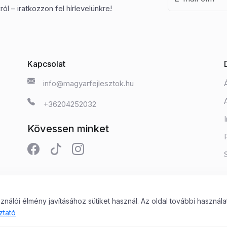
ól – iratkozzon fel hírlevelünkre!
Kapcsolat
info@magyarfejlesztok.hu
+36204252032
Kövessen minket
álói élmény javításához sütiket használ. Az oldal további használa
 Kft.
ztató