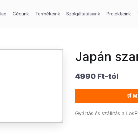
lap
Cégünk
Termékeink
Szolgáltatásaink
Projektjeink
Japán sza
4990 Ft-tól
🛒 M
Gyártás és szállítás a Los