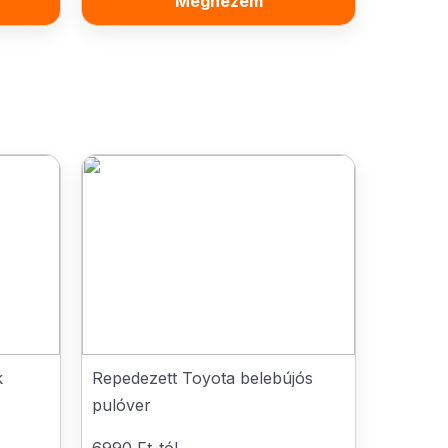
Megnézem
k
Repedezett Toyota belebújós
pulóver