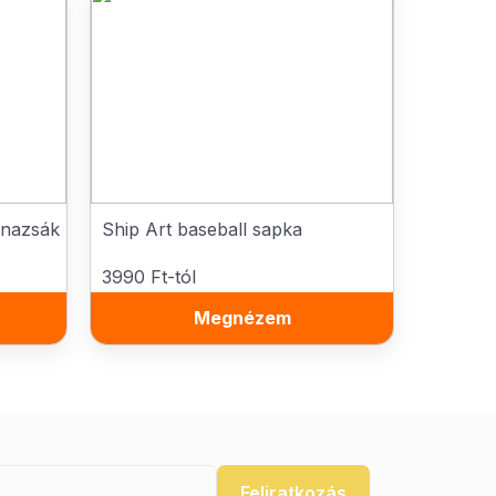
rnazsák
Ship Art baseball sapka
3990 Ft-tól
Megnézem
Feliratkozás