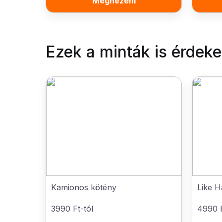
Megnézem
Ezek a minták is érdek
Kamionos kötény
Like H
3990 Ft-tól
4990 F