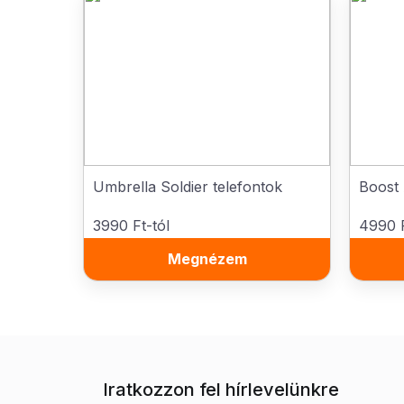
Umbrella Soldier telefontok
Boost 
3990 Ft-tól
4990 F
Megnézem
Iratkozzon fel hírlevelünkre