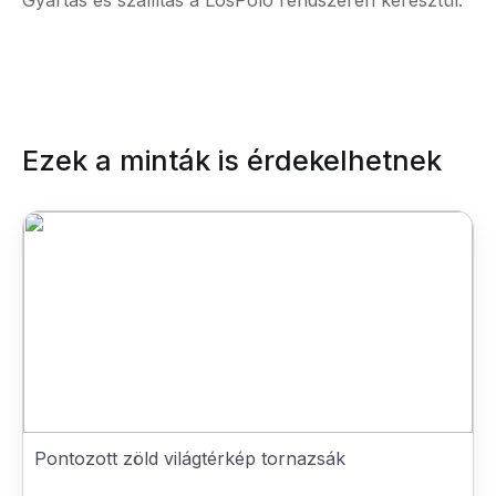
Gyártás és szállítás a LosPolo rendszerén keresztül.
Ezek a minták is érdekelhetnek
Pontozott zöld világtérkép tornazsák