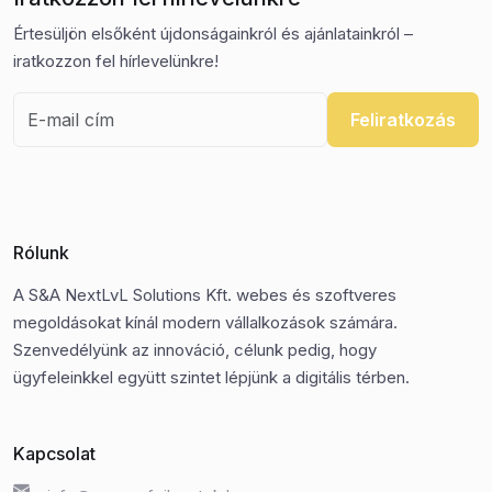
Értesüljön elsőként újdonságainkról és ajánlatainkról –
iratkozzon fel hírlevelünkre!
Feliratkozás
Rólunk
A S&A NextLvL Solutions Kft. webes és szoftveres
megoldásokat kínál modern vállalkozások számára.
Szenvedélyünk az innováció, célunk pedig, hogy
ügyfeleinkkel együtt szintet lépjünk a digitális térben.
Kapcsolat