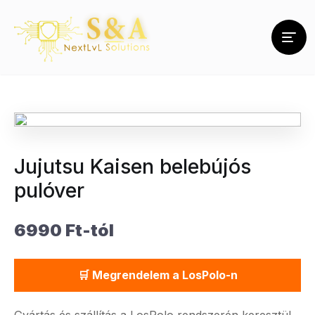
Jujutsu Kaisen belebújós
pulóver
6990 Ft-tól
🛒 Megrendelem a LosPolo-n