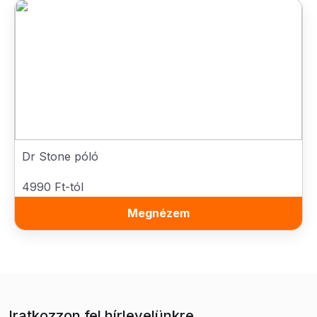
Dr Stone póló
4990 Ft-tól
Megnézem
Iratkozzon fel hírlevelünkre