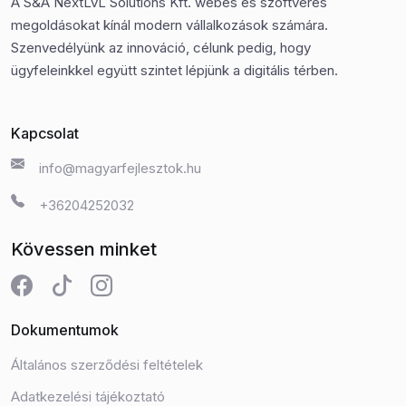
A S&A NextLvL Solutions Kft. webes és szoftveres
megoldásokat kínál modern vállalkozások számára.
Szenvedélyünk az innováció, célunk pedig, hogy
ügyfeleinkkel együtt szintet lépjünk a digitális térben.
Kapcsolat
info@magyarfejlesztok.hu
+36204252032
Kövessen minket
Dokumentumok
Általános szerződési feltételek
Adatkezelési tájékoztató