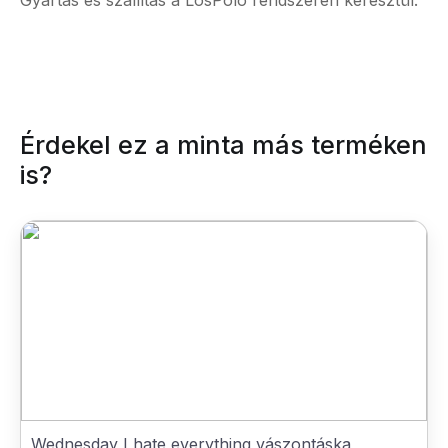
Gyártás és szállítás a LosPolo rendszerén keresztül.
Érdekel ez a minta más terméken
is?
Wednesday I hate everything vászontáska