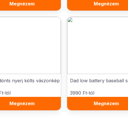
Megnézem
Megnézem
önts nyerj költs vászonkép
Dad low battery baseball 
t-tól
3990 Ft-tól
Megnézem
Megnézem