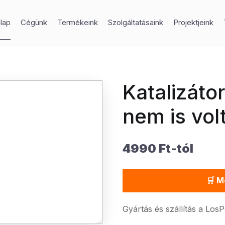
lap
Cégünk
Termékeink
Szolgáltatásaink
Projektjeink
Katalizáto
nem is vol
4990 Ft-tól
🛒 M
Gyártás és szállítás a Los