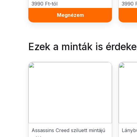
3990 Ft-tól
3990 F
Megnézem
Ezek a minták is érdek
Assassins Creed sziluett mintájú
Lányb