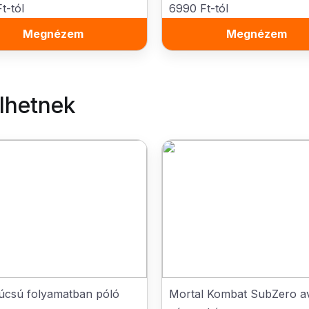
t-tól
6990 Ft-tól
Megnézem
Megnézem
elhetnek
úcsú folyamatban póló
Mortal Kombat SubZero a