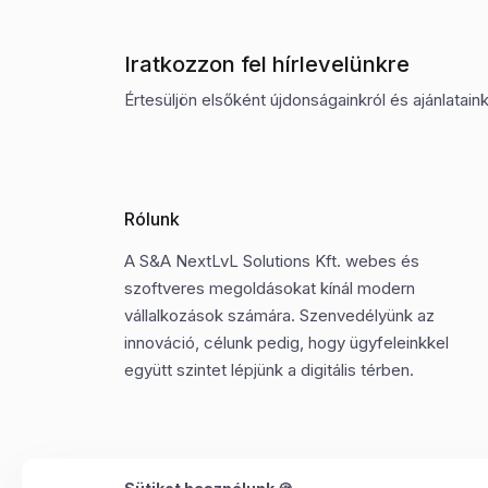
Iratkozzon fel hírlevelünkre
Értesüljön elsőként újdonságainkról és ajánlatainkr
Rólunk
A S&A NextLvL Solutions Kft. webes és
szoftveres megoldásokat kínál modern
vállalkozások számára. Szenvedélyünk az
innováció, célunk pedig, hogy ügyfeleinkkel
együtt szintet lépjünk a digitális térben.