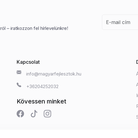
ól – iratkozzon fel hírlevelünkre!
Kapcsolat
info@magyarfejlesztok.hu
+36204252032
Kövessen minket