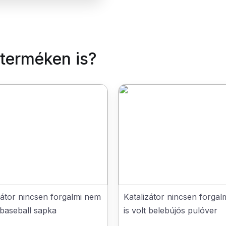
 terméken is?
zátor nincsen forgalmi nem
Katalizátor nincsen forga
t baseball sapka
is volt belebújós pulóver