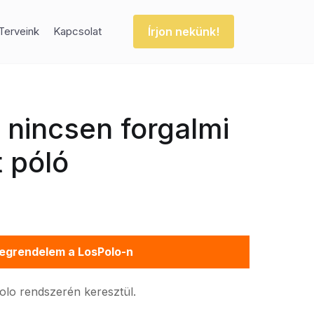
Írjon nekünk!
Terveink
Kapcsolat
r nincsen forgalmi
t póló
egrendelem a LosPolo-n
Polo rendszerén keresztül.