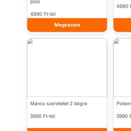
póló
4990 F
4990 Ft-tól
Megnézem
Mancs szeretetet 2 bögre
Pokem
3990 Ft-tól
3990 F