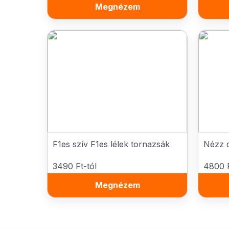
Megnézem
F1es szív F1es lélek tornazsák
Nézz d
3490 Ft-tól
4800 F
Megnézem