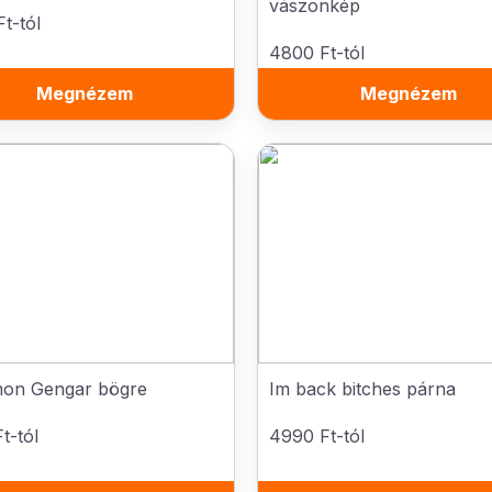
vászonkép
t-tól
4800 Ft-tól
Megnézem
Megnézem
on Gengar bögre
Im back bitches párna
t-tól
4990 Ft-tól