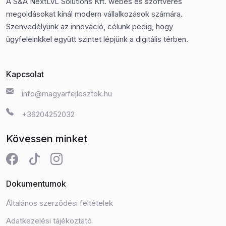
A S&A NextLvL Solutions Kft. webes és szoftveres
megoldásokat kínál modern vállalkozások számára.
Szenvedélyünk az innováció, célunk pedig, hogy
ügyfeleinkkel együtt szintet lépjünk a digitális térben.
Kapcsolat
info@magyarfejlesztok.hu
+36204252032
Kövessen minket
Dokumentumok
Általános szerződési feltételek
Adatkezelési tájékoztató