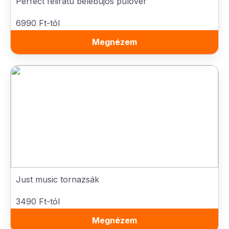
Perfect feliratú belebújós pulóver
6990 Ft-tól
Megnézem
Just music tornazsák
3490 Ft-tól
Megnézem