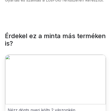
Gyártás és szállítás a LosPolo rendszerén keresztül.
Érdekel ez a minta más terméken
is?
Nézz dönts nyerj költs 2 vászonkép