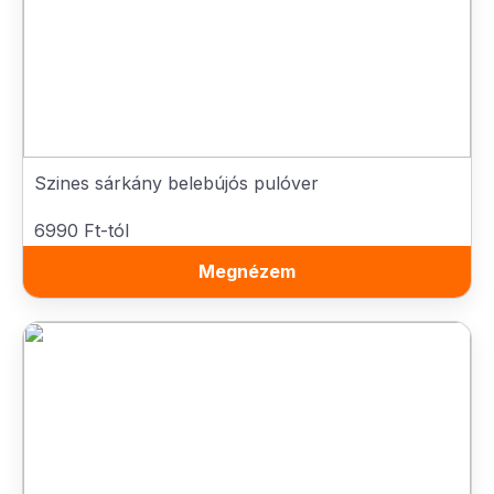
Szines sárkány belebújós pulóver
6990 Ft-tól
Megnézem