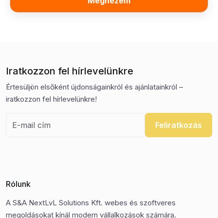
Megnézem
Iratkozzon fel hírlevelünkre
Értesüljön elsőként újdonságainkról és ajánlatainkról –
iratkozzon fel hírlevelünkre!
Feliratkozás
Rólunk
A S&A NextLvL Solutions Kft. webes és szoftveres
megoldásokat kínál modern vállalkozások számára.