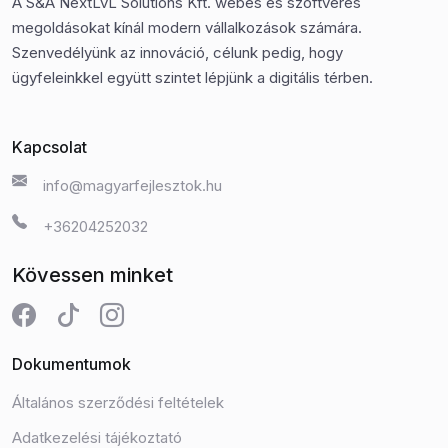
A S&A NextLvL Solutions Kft. webes és szoftveres
megoldásokat kínál modern vállalkozások számára.
Szenvedélyünk az innováció, célunk pedig, hogy
ügyfeleinkkel együtt szintet lépjünk a digitális térben.
Kapcsolat
info@magyarfejlesztok.hu
+36204252032
Kövessen minket
Dokumentumok
Általános szerződési feltételek
Adatkezelési tájékoztató