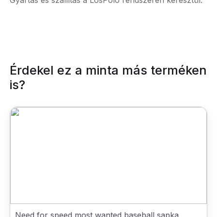
Gyártás és szállítás a LosPolo rendszerén keresztül.
Érdekel ez a minta más terméken
is?
Need for speed most wanted baseball sapka