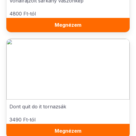
Vonalrajzolt sárkány vászonkép
4800 Ft-tól
Megnézem
Dont quit do it tornazsák
3490 Ft-tól
Megnézem