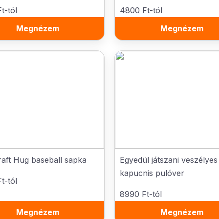
t-tól
4800 Ft-tól
Megnézem
Megnézem
aft Hug baseball sapka
Egyedül játszani veszélyes
kapucnis pulóver
t-tól
8990 Ft-tól
Megnézem
Megnézem