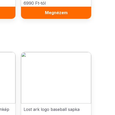
6990 Ft-tól
Megnézem
onkép
Lost ark logo baseball sapka