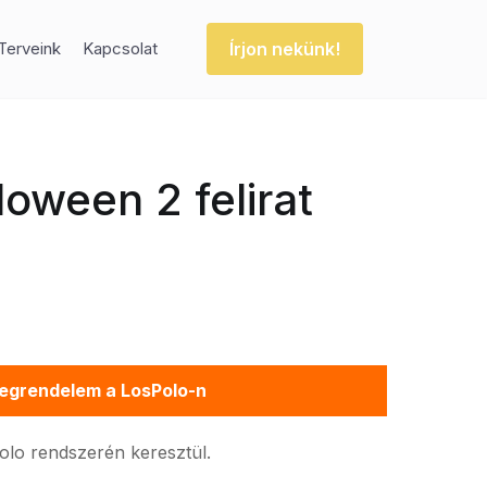
Írjon nekünk!
Terveink
Kapcsolat
oween 2 felirat
egrendelem a LosPolo-n
Polo rendszerén keresztül.