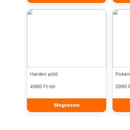
Harden póló
Pokem
4990 Ft-tól
2990 F
Megnézem