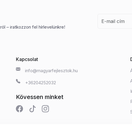
ól – iratkozzon fel hírlevelünkre!
Kapcsolat
info@magyarfejlesztok.hu
+36204252032
Kövessen minket