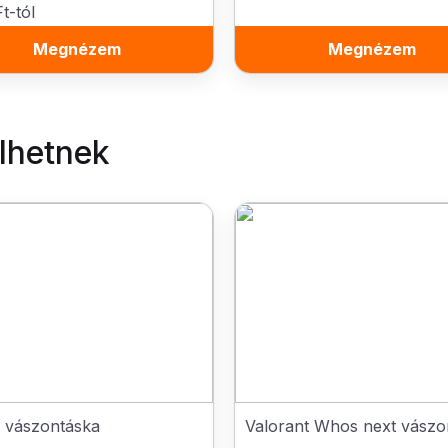
t-tól
Megnézem
Megnézem
elhetnek
vászontáska
Valorant Whos next vász