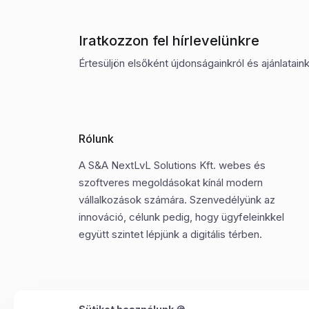
Iratkozzon fel hírlevelünkre
Értesüljön elsőként újdonságainkról és ajánlatainkr
Rólunk
A S&A NextLvL Solutions Kft. webes és
szoftveres megoldásokat kínál modern
vállalkozások számára. Szenvedélyünk az
innováció, célunk pedig, hogy ügyfeleinkkel
együtt szintet lépjünk a digitális térben.