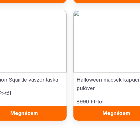
on Squirtle vászontáska
Halloween macsek kapucn
pulóver
t-tól
8990 Ft-tól
Megnézem
Megnézem