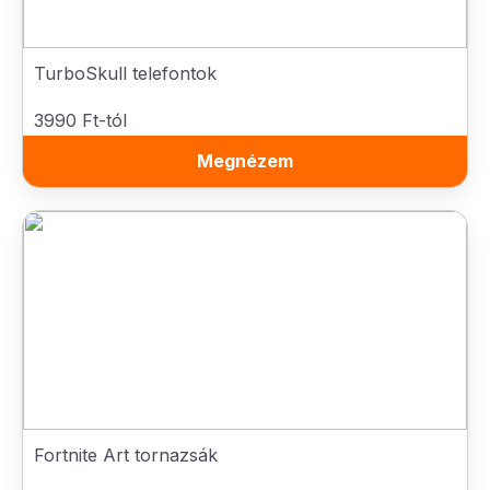
TurboSkull telefontok
3990 Ft-tól
Megnézem
Fortnite Art tornazsák