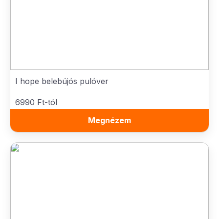
I hope belebújós pulóver
6990 Ft-tól
Megnézem