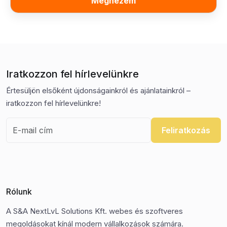
Megnézem
Iratkozzon fel hírlevelünkre
Értesüljön elsőként újdonságainkról és ajánlatainkról –
iratkozzon fel hírlevelünkre!
Feliratkozás
Rólunk
A S&A NextLvL Solutions Kft. webes és szoftveres
megoldásokat kínál modern vállalkozások számára.