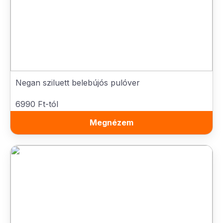
Negan sziluett belebújós pulóver
6990 Ft-tól
Megnézem