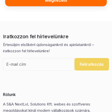
Megnézem
Iratkozzon fel hírlevelünkre
Értesüljön elsőként újdonságainkról és ajánlatainkról –
iratkozzon fel hírlevelünkre!
Feliratkozás
Rólunk
A S&A NextLvL Solutions Kft. webes és szoftveres
megoldásokat kínál modern vállalkozások számára.