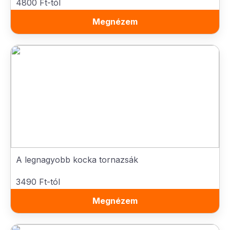
4800 Ft-tól
Megnézem
A legnagyobb kocka tornazsák
3490 Ft-tól
Megnézem