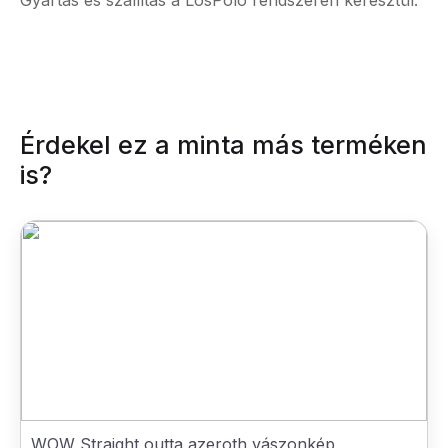
Gyártás és szállítás a LosPolo rendszerén keresztül.
Érdekel ez a minta más terméken
is?
WOW Straight outta azeroth vászonkép