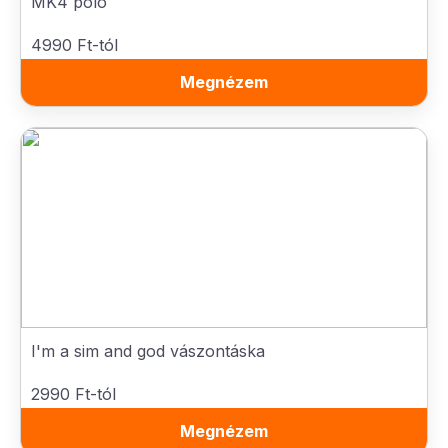
MK4 póló
4990 Ft-tól
Megnézem
I'm a sim and god vászontáska
2990 Ft-tól
Megnézem