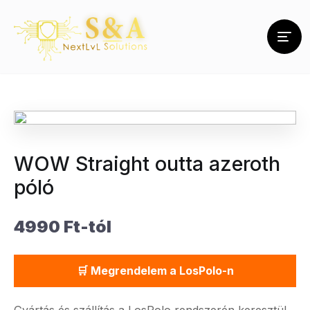
WOW Straight outta azeroth
póló
4990 Ft-tól
🛒 Megrendelem a LosPolo-n