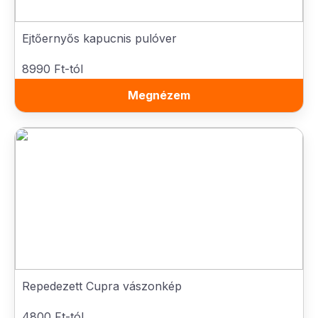
Ejtőernyős kapucnis pulóver
8990 Ft-tól
Megnézem
Repedezett Cupra vászonkép
4800 Ft-tól