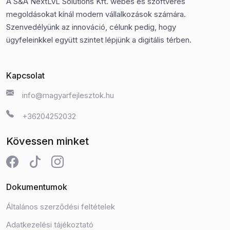
A S&A NextLvL Solutions Kft. webes és szoftveres
megoldásokat kínál modern vállalkozások számára.
Szenvedélyünk az innováció, célunk pedig, hogy
ügyfeleinkkel együtt szintet lépjünk a digitális térben.
Kapcsolat
info@magyarfejlesztok.hu
+36204252032
Kövessen minket
Dokumentumok
Általános szerződési feltételek
Adatkezelési tájékoztató