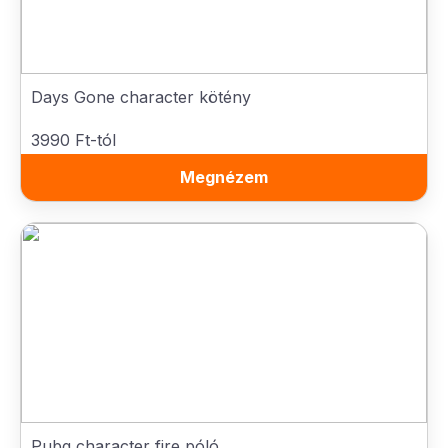
Days Gone character kötény
3990 Ft-tól
Megnézem
Pubg character fire póló