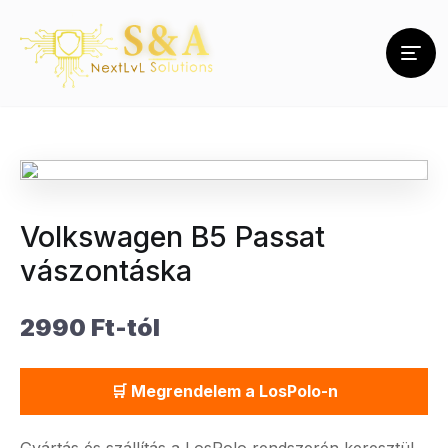
Volkswagen B5 Passat
vászontáska
2990 Ft-tól
🛒 Megrendelem a LosPolo-n