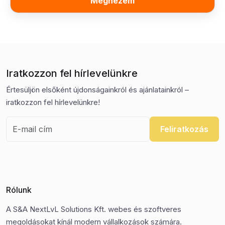
Megnézem
Iratkozzon fel hírlevelünkre
Értesüljön elsőként újdonságainkról és ajánlatainkról –
iratkozzon fel hírlevelünkre!
Feliratkozás
Rólunk
A S&A NextLvL Solutions Kft. webes és szoftveres
megoldásokat kínál modern vállalkozások számára.