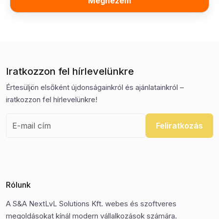
Megnézem
Iratkozzon fel hírlevelünkre
Értesüljön elsőként újdonságainkról és ajánlatainkról –
iratkozzon fel hírlevelünkre!
Feliratkozás
Rólunk
A S&A NextLvL Solutions Kft. webes és szoftveres
megoldásokat kínál modern vállalkozások számára.