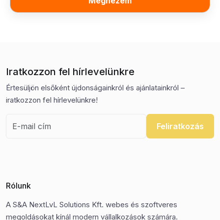
Megnézem
Iratkozzon fel hírlevelünkre
Értesüljön elsőként újdonságainkról és ajánlatainkról –
iratkozzon fel hírlevelünkre!
Feliratkozás
Rólunk
A S&A NextLvL Solutions Kft. webes és szoftveres
megoldásokat kínál modern vállalkozások számára.