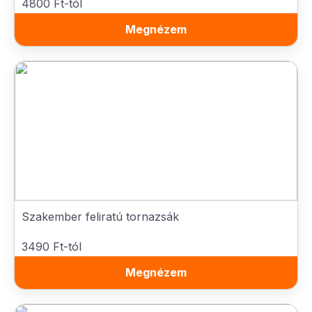
4800 Ft-tól
Megnézem
Szakember feliratú tornazsák
3490 Ft-tól
Megnézem