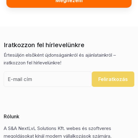
Megnézem
Iratkozzon fel hírlevelünkre
Értesüljön elsőként újdonságainkról és ajánlatainkról –
iratkozzon fel hírlevelünkre!
Feliratkozás
Rólunk
A S&A NextLvL Solutions Kft. webes és szoftveres
megoldásokat kínál modern vállalkozások számára.