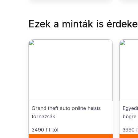
Ezek a minták is érdek
Grand theft auto online heists
Egyedü
tornazsák
bögre
3490 Ft-tól
3990 F