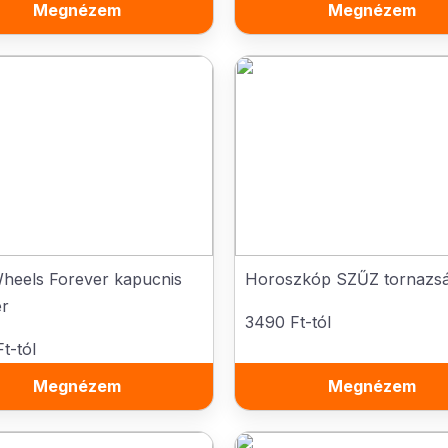
Megnézem
Megnézem
heels Forever kapucnis
Horoszkóp SZŰZ tornazs
er
3490 Ft-tól
t-tól
Megnézem
Megnézem