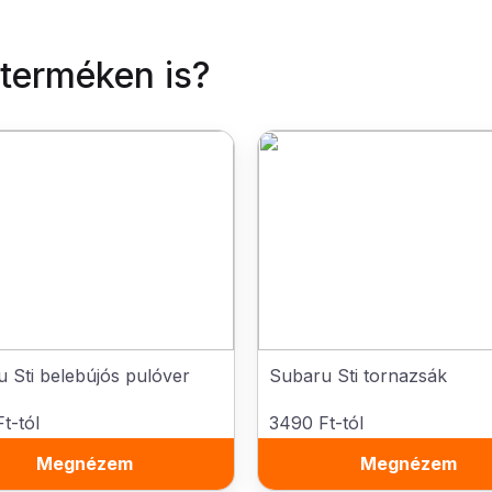
 terméken is?
 Sti belebújós pulóver
Subaru Sti tornazsák
t-tól
3490 Ft-tól
Megnézem
Megnézem