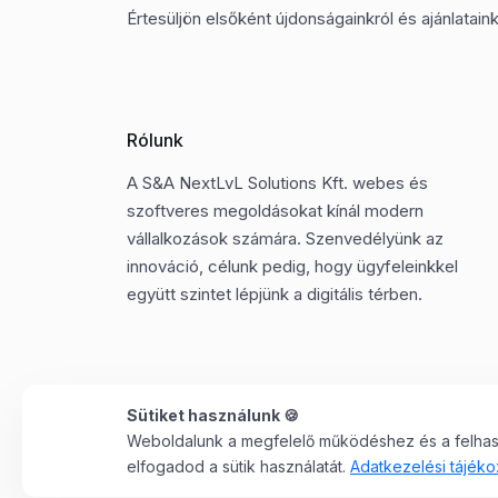
Értesüljön elsőként újdonságainkról és ajánlatainkr
Rólunk
A S&A NextLvL Solutions Kft. webes és
szoftveres megoldásokat kínál modern
vállalkozások számára. Szenvedélyünk az
innováció, célunk pedig, hogy ügyfeleinkkel
együtt szintet lépjünk a digitális térben.
Sütiket használunk 🍪
Weboldalunk a megfelelő működéshez és a felhaszn
©2025 Minden jog fenntartva. S&A NextLvL Solutions
elfogadod a sütik használatát.
Adatkezelési tájéko