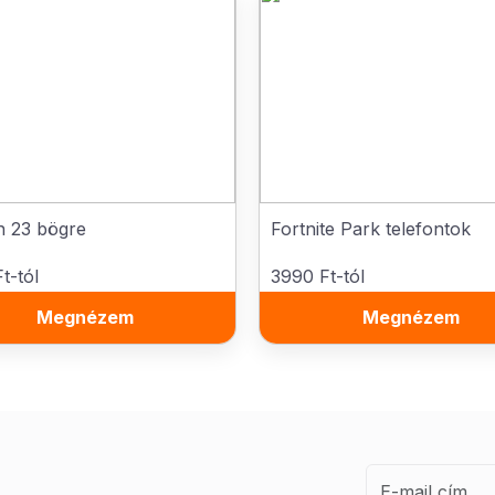
n 23 bögre
Fortnite Park telefontok
t-tól
3990 Ft-tól
Megnézem
Megnézem