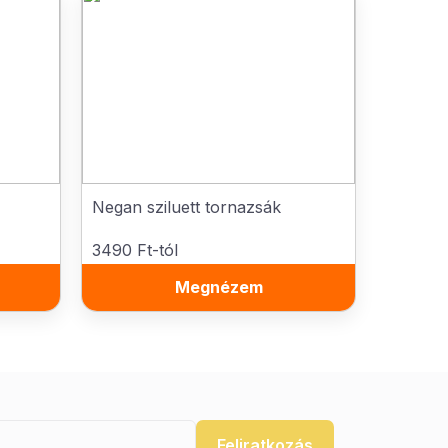
Negan sziluett tornazsák
3490 Ft-tól
Megnézem
Feliratkozás