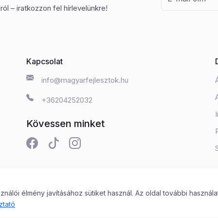
ól – iratkozzon fel hírlevelünkre!
Kapcsolat
info@magyarfejlesztok.hu
+36204252032
Kövessen minket
álói élmény javításához sütiket használ. Az oldal további használa
 Kft.
ztató