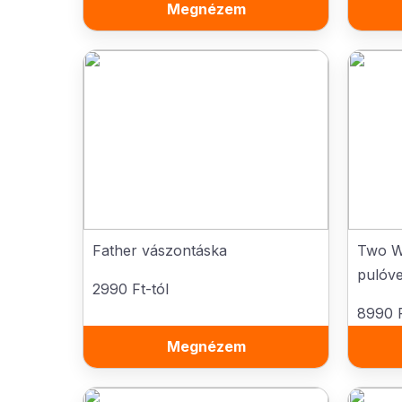
Megnézem
Father vászontáska
Two W
pulóv
2990 Ft-tól
8990 F
Megnézem