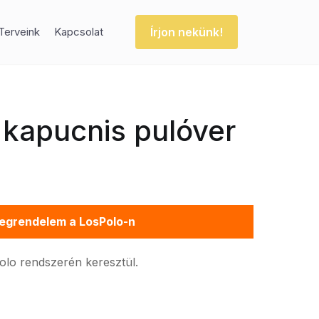
Írjon nekünk!
Terveink
Kapcsolat
 kapucnis pulóver
egrendelem a LosPolo-n
Polo rendszerén keresztül.