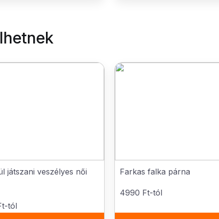
elhetnek
l játszani veszélyes női
Farkas falka párna
4990 Ft-tól
t-tól