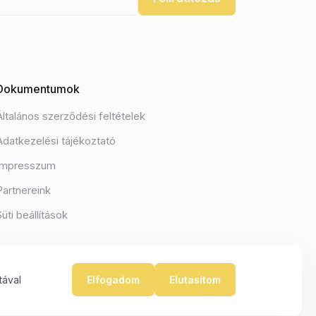
Dokumentumok
Általános szerződési feltételek
Adatkezelési tájékoztató
Impresszum
Partnereink
Süti beállítások
tával
Elfogadom
Elutasítom