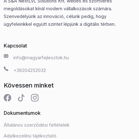
A S&A NextLvL Solutions Kft. webes és szoftveres
megoldásokat kínál modern vállalkozások számára.
Szenvedélyünk az innováció, célunk pedig, hogy
ügyfeleinkkel együtt szintet lépjünk a digitális térben.
Kapcsolat
info@magyarfejlesztok.hu
+36204252032
Kövessen minket
Dokumentumok
Általános szerződési feltételek
Adatkezelési tájékoztató