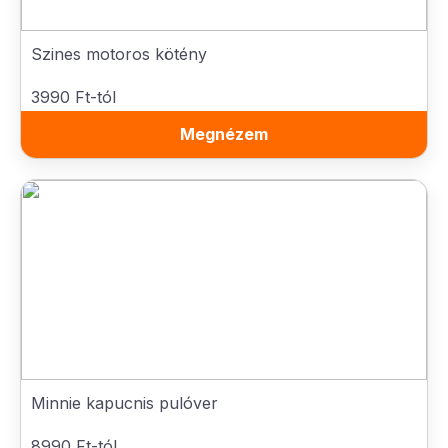
Szines motoros kötény
3990 Ft-tól
Megnézem
Minnie kapucnis pulóver
8990 Ft-tól