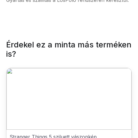
Gyártás és szállítás a LosPolo rendszerén keresztül.
Érdekel ez a minta más terméken
is?
Stranger Things 5 sziluett vászonkép