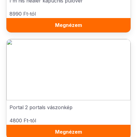
I'm his healer kapucnis pulóver
8990 Ft-tól
Megnézem
Portal 2 portals vászonkép
4800 Ft-tól
Megnézem