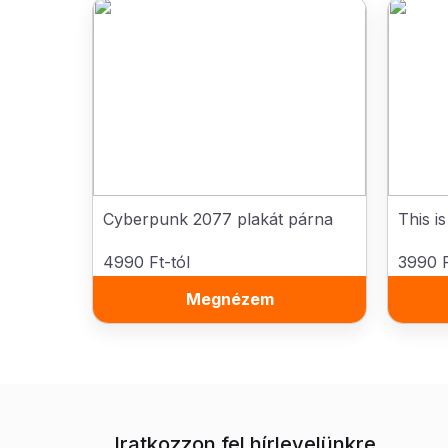
Cyberpunk 2077 plakát párna
This i
4990 Ft-tól
3990 F
Megnézem
Iratkozzon fel hírlevelünkre