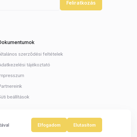
Feliratkozás
Dokumentumok
Általános szerződési feltételek
Adatkezelési tájékoztató
Impresszum
Partnereink
Süti beállítások
tával
Elfogadom
Elutasítom