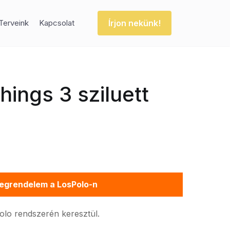
Írjon nekünk!
Terveink
Kapcsolat
hings 3 sziluett
egrendelem a LosPolo-n
Polo rendszerén keresztül.