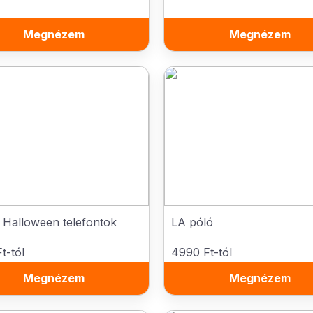
Megnézem
Megnézem
 Halloween telefontok
LA póló
t-tól
4990 Ft-tól
Megnézem
Megnézem