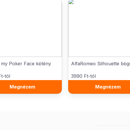
s my Poker Face kötény
AlfaRomeo Silhouette bög
t-tól
3990 Ft-tól
Megnézem
Megnézem