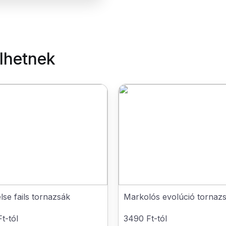
elhetnek
 else fails tornazsák
Markolós evolúció tornaz
t-tól
3490 Ft-tól