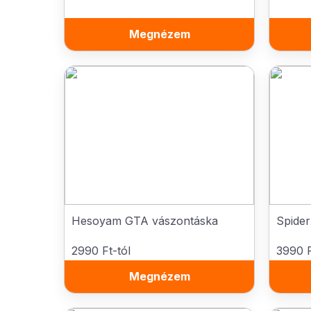
Megnézem
Hesoyam GTA vászontáska
Spider
2990 Ft-tól
3990 F
Megnézem