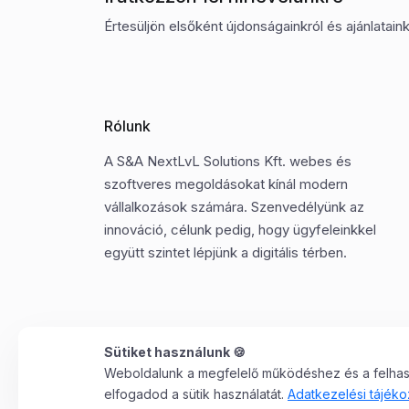
Értesüljön elsőként újdonságainkról és ajánlatainkr
Rólunk
A S&A NextLvL Solutions Kft. webes és
szoftveres megoldásokat kínál modern
vállalkozások számára. Szenvedélyünk az
innováció, célunk pedig, hogy ügyfeleinkkel
együtt szintet lépjünk a digitális térben.
Sütiket használunk 🍪
Weboldalunk a megfelelő működéshez és a felhaszn
©2025 Minden jog fenntartva. S&A NextLvL Solutions
elfogadod a sütik használatát.
Adatkezelési tájéko