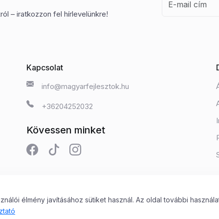
ól – iratkozzon fel hírlevelünkre!
Kapcsolat
info@magyarfejlesztok.hu
+36204252032
Kövessen minket
álói élmény javításához sütiket használ. Az oldal további használa
 Kft.
ztató