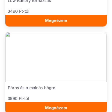
Low Battery tornazsák
3490 Ft-tól
Megnézem
Páros és a málnás bögre
3990 Ft-tól
Megnézem