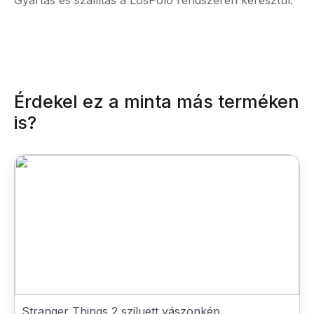
Gyártás és szállítás a LosPolo rendszerén keresztül.
Érdekel ez a minta más terméken
is?
Stranger Things 2 sziluett vászonkép