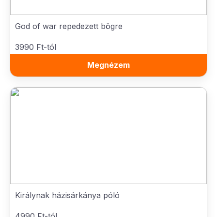
God of war repedezett bögre
3990 Ft-tól
Megnézem
Királynak házisárkánya póló
4990 Ft-tól