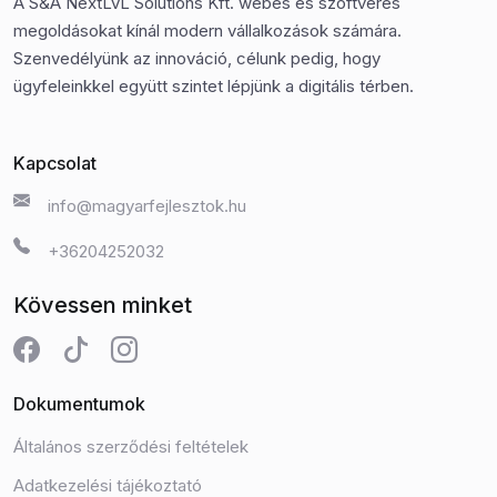
A S&A NextLvL Solutions Kft. webes és szoftveres
megoldásokat kínál modern vállalkozások számára.
Szenvedélyünk az innováció, célunk pedig, hogy
ügyfeleinkkel együtt szintet lépjünk a digitális térben.
Kapcsolat
info@magyarfejlesztok.hu
+36204252032
Kövessen minket
Dokumentumok
Általános szerződési feltételek
Adatkezelési tájékoztató