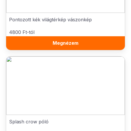
Pontozott kék világtérkép vászonkép
4800 Ft-tól
Megnézem
Splash crow póló