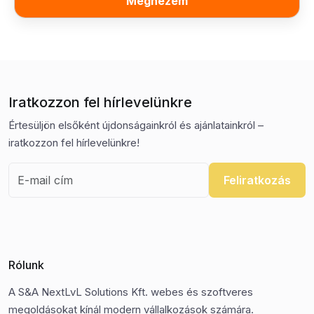
Megnézem
Iratkozzon fel hírlevelünkre
Értesüljön elsőként újdonságainkról és ajánlatainkról –
iratkozzon fel hírlevelünkre!
Feliratkozás
Rólunk
A S&A NextLvL Solutions Kft. webes és szoftveres
megoldásokat kínál modern vállalkozások számára.