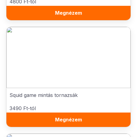
4800 Ft-tól
Megnézem
Squid game mintás tornazsák
3490 Ft-tól
Megnézem