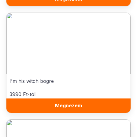
I'm his witch bögre
3990 Ft-tól
Megnézem