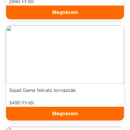
2990 Ft-tól
Megnézem
Squid Game feliratú tornazsák
3490 Ft-tól
Megnézem