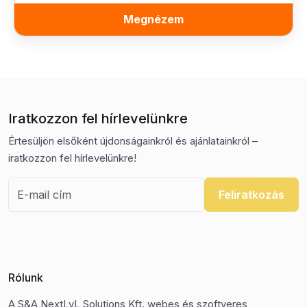
Megnézem
Iratkozzon fel hírlevelünkre
Értesüljön elsőként újdonságainkról és ajánlatainkról –
iratkozzon fel hírlevelünkre!
Feliratkozás
Rólunk
A S&A NextLvL Solutions Kft. webes és szoftveres