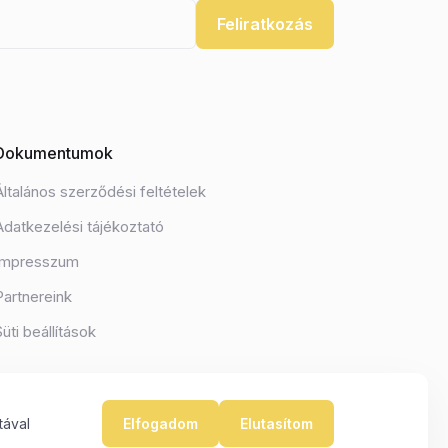
Feliratkozás
Dokumentumok
Általános szerződési feltételek
Adatkezelési tájékoztató
Impresszum
Partnereink
Süti beállítások
tával
Elfogadom
Elutasítom