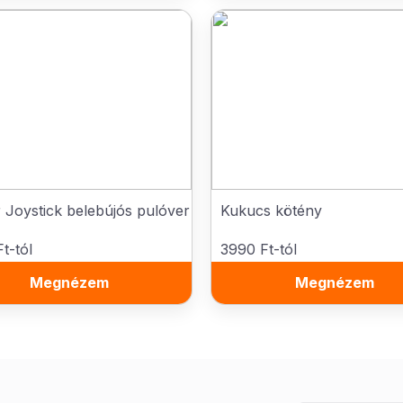
Joystick belebújós pulóver
Kukucs kötény
t-tól
3990 Ft-tól
Megnézem
Megnézem