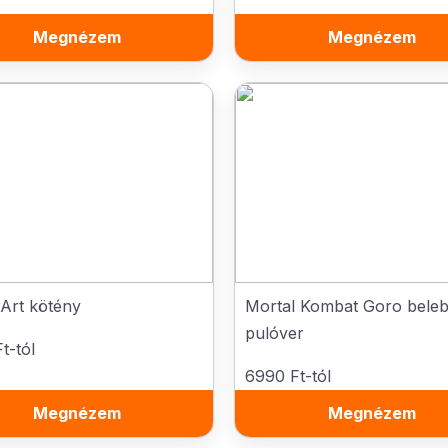
Megnézem
Megnézem
 Art kötény
Mortal Kombat Goro beleb
pulóver
t-tól
6990 Ft-tól
Megnézem
Megnézem