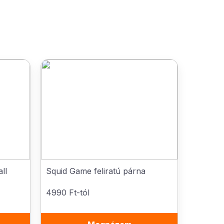
ll
Squid Game feliratú párna
4990 Ft-tól