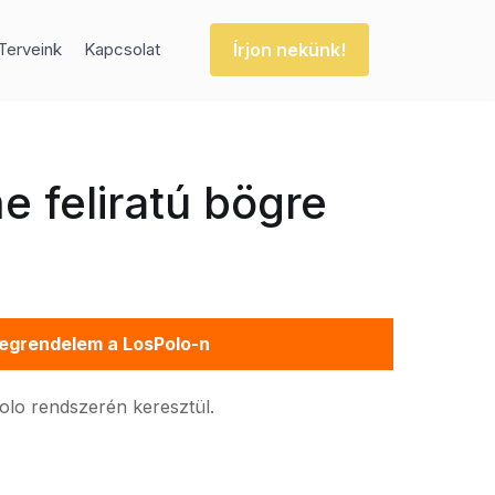
Írjon nekünk!
Terveink
Kapcsolat
 feliratú bögre
egrendelem a LosPolo-n
Polo rendszerén keresztül.