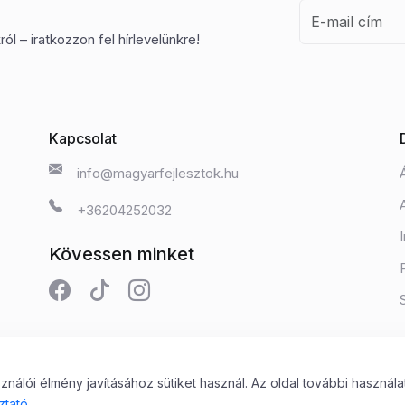
ól – iratkozzon fel hírlevelünkre!
Kapcsolat
info@magyarfejlesztok.hu
+36204252032
Kövessen minket
álói élmény javításához sütiket használ. Az oldal további használa
 Kft.
ztató