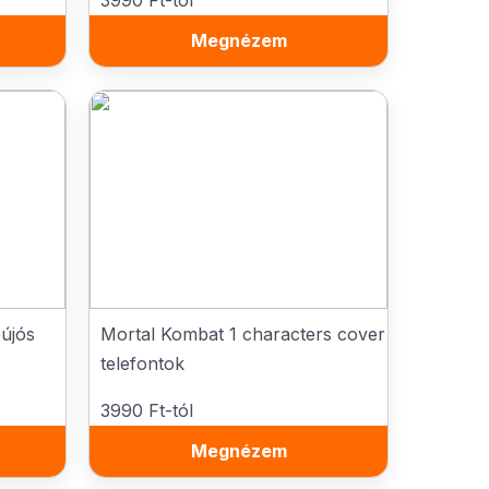
3990 Ft-tól
Megnézem
újós
Mortal Kombat 1 characters cover
telefontok
3990 Ft-tól
Megnézem