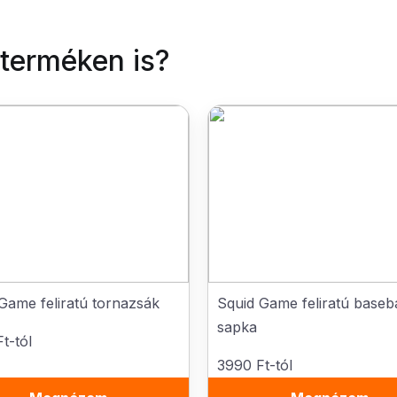
 terméken is?
Game feliratú tornazsák
Squid Game feliratú baseba
sapka
t-tól
3990 Ft-tól