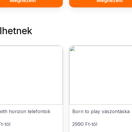
Megnézem
Megnézem
elhetnek
with horizon telefontok
Born to play vászontáska
t-tól
2990 Ft-tól