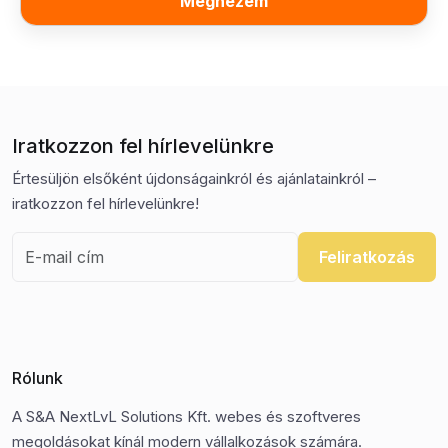
Megnézem
Iratkozzon fel hírlevelünkre
Értesüljön elsőként újdonságainkról és ajánlatainkról –
iratkozzon fel hírlevelünkre!
Feliratkozás
Rólunk
A S&A NextLvL Solutions Kft. webes és szoftveres
megoldásokat kínál modern vállalkozások számára.