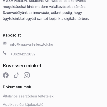
A S&A NextLvL Solutions Kft. webes és szoftveres
megoldásokat kínál modern vállalkozások számára.
Szenvedélyünk az innováció, célunk pedig, hogy
ügyfeleinkkel együtt szintet lépjünk a digitális térben.
Kapcsolat
info@magyarfejlesztok.hu
+36204252032
Kövessen minket
Dokumentumok
Általános szerződési feltételek
Adatkezelési tájékoztató