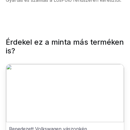
Gyártás és szállítás a LosPolo rendszerén keresztül.
Érdekel ez a minta más terméken
is?
Repedezett Volkswagen vászonkép