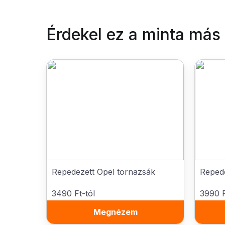
Érdekel ez a minta más
Repedezett Opel tornazsák
Repede
3490 Ft-tól
3990 F
Megnézem