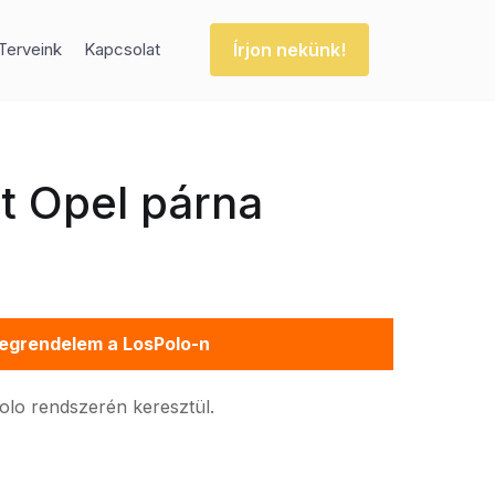
Írjon nekünk!
Terveink
Kapcsolat
t Opel párna
egrendelem a LosPolo-n
Polo rendszerén keresztül.