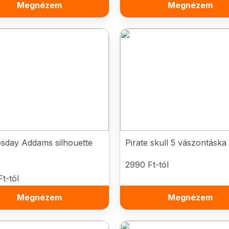
Megnézem
Megnézem
sday Addams silhouette
Pirate skull 5 vászontáska
2990 Ft-tól
t-tól
Megnézem
Megnézem