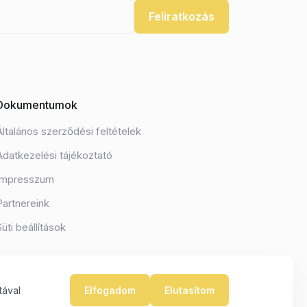
Feliratkozás
Dokumentumok
Általános szerződési feltételek
Adatkezelési tájékoztató
Impresszum
Partnereink
Süti beállítások
tával
Elfogadom
Elutasítom