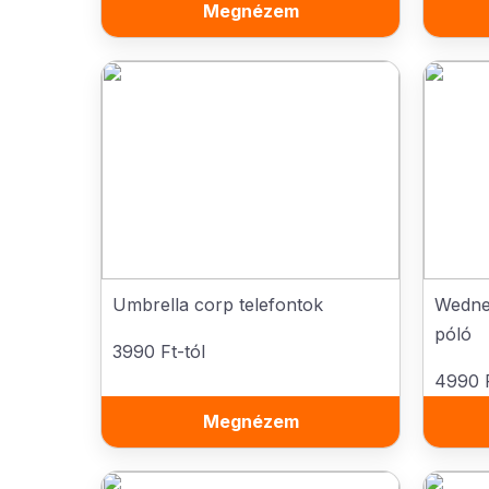
Megnézem
Umbrella corp telefontok
Wedne
póló
3990 Ft-tól
4990 F
Megnézem