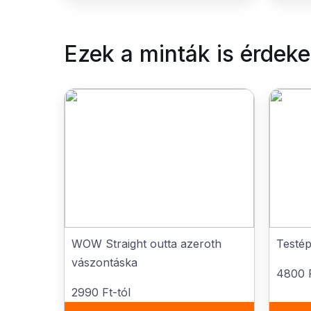
Ezek a minták is érdek
WOW Straight outta azeroth
Testé
vászontáska
4800 F
2990 Ft-tól