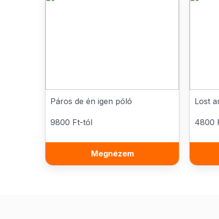
Páros de én igen póló
Lost a
9800 Ft-tól
4800 F
Megnézem