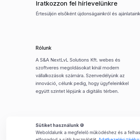
Iratkozzon fel hírlevelünkre
Értesüljön elsőként újdonságainkról és ajánlatainkr
Rólunk
A S&A NextLvL Solutions Kft. webes és
szoftveres megoldásokat kínál modern
vállalkozások számára. Szenvedélyünk az
innováció, célunk pedig, hogy ügyfeleinkkel
együtt szintet lépjünk a digitális térben.
Sütiket használunk 🍪
Weboldalunk a megfelelő működéshez és a felhaszn
©2025 Minden jog fenntartva. S&A NextLvL Solutions
elfogadod a sütik használatát.
Adatkezelési tájéko