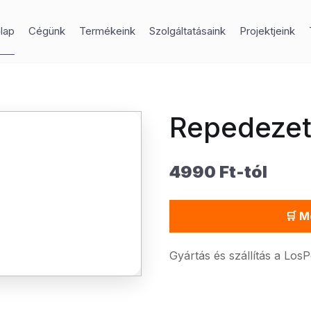
lap
Cégünk
Termékeink
Szolgáltatásaink
Projektjeink
Repedezet
4990 Ft-tól
🛒 M
Gyártás és szállítás a Los