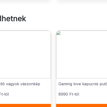
elhetnek
pítő vagyok vászonkép
Gaming love kapucnis pul
t-tól
8990 Ft-tól