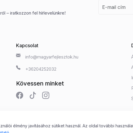
ól – iratkozzon fel hírlevelünkre!
Kapcsolat
info@magyarfejlesztok.hu
+36204252032
Kövessen minket
álói élmény javításához sütiket használ. Az oldal további használa
 Kft.
ztató