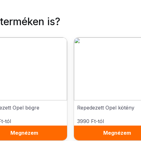
 terméken is?
zett Opel bögre
Repedezett Opel kötény
t-tól
3990 Ft-tól
Megnézem
Megnézem