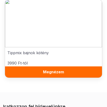
Tippmix bajnok kötény
3990 Ft-tól
Megnézem
Iratkozzon fel hírlevelünkre