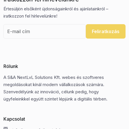
Értesüljön elsőként újdonságainkról és ajánlatainkról –
iratkozzon fel hírlevelünkre!
Feliratkozás
Rólunk
A S&A NextLvL Solutions Kft. webes és szoftveres
megoldásokat kínál modern vállalkozások számára.
Szenvedélyünk az innováció, célunk pedig, hogy
ügyfeleinkkel együtt szintet lépjünk a digitális térben.
Kapcsolat