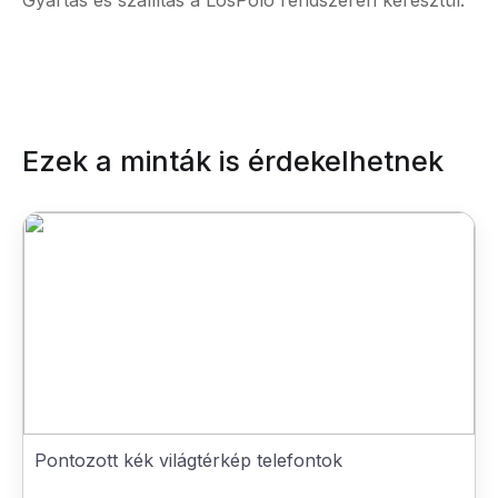
Gyártás és szállítás a LosPolo rendszerén keresztül.
Ezek a minták is érdekelhetnek
Pontozott kék világtérkép telefontok