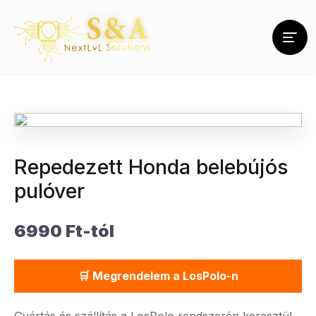
Repedezett Honda belebújós
pulóver
6990 Ft-tól
🛒 Megrendelem a LosPolo-n