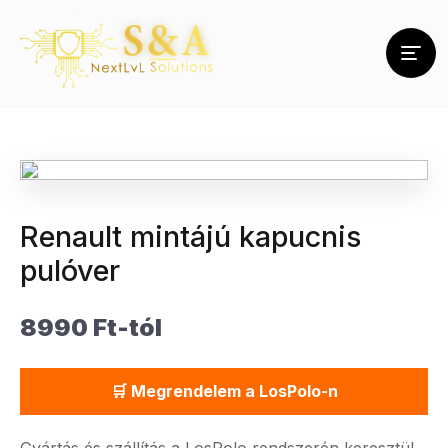
Renault mintájú kapucnis
pulóver
8990 Ft-tól
🛒 Megrendelem a LosPolo-n