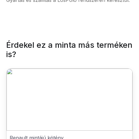
Gyártás és szállítás a LosPolo rendszerén keresztül.
Érdekel ez a minta más terméken
is?
Renault mintájú kötény