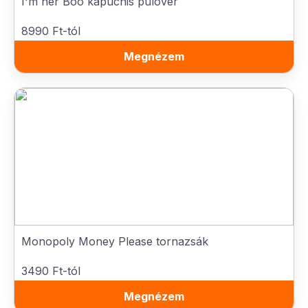
I'm her Boo kapucnis pulóver
8990 Ft-tól
Megnézem
Monopoly Money Please tornazsák
3490 Ft-tól
Megnézem