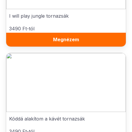
I will play jungle tornazsák
3490 Ft-tól
Megnézem
Kóddá alakítom a kávét tornazsák
3490 Ft-tól