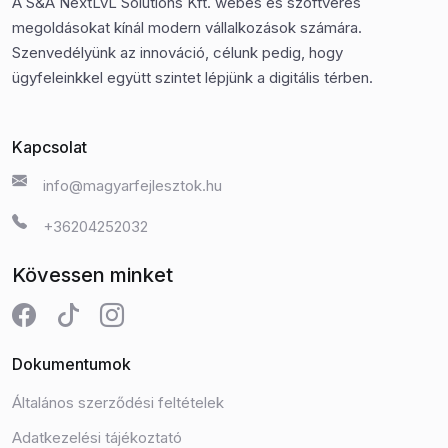
A S&A NextLvL Solutions Kft. webes és szoftveres
megoldásokat kínál modern vállalkozások számára.
Szenvedélyünk az innováció, célunk pedig, hogy
ügyfeleinkkel együtt szintet lépjünk a digitális térben.
Kapcsolat
info@magyarfejlesztok.hu
+36204252032
Kövessen minket
Dokumentumok
Általános szerződési feltételek
Adatkezelési tájékoztató