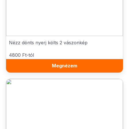
Nézz dönts nyerj költs 2 vászonkép
4800 Ft-tól
Megnézem