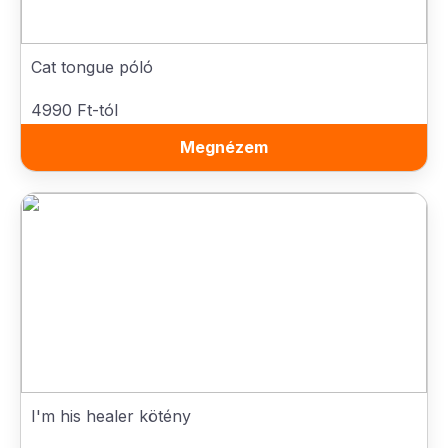
Cat tongue póló
4990 Ft-tól
Megnézem
I'm his healer kötény