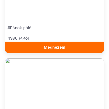
#Főnök póló
4990 Ft-tól
Megnézem