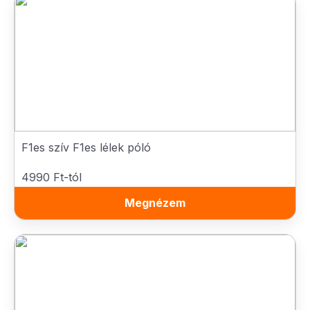
F1es szív F1es lélek póló
4990 Ft-tól
Megnézem