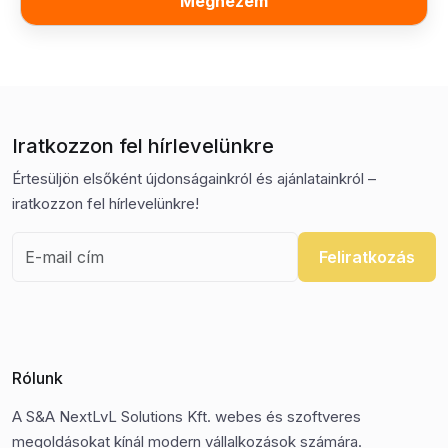
Megnézem
Iratkozzon fel hírlevelünkre
Értesüljön elsőként újdonságainkról és ajánlatainkról –
iratkozzon fel hírlevelünkre!
Feliratkozás
Rólunk
A S&A NextLvL Solutions Kft. webes és szoftveres
megoldásokat kínál modern vállalkozások számára.