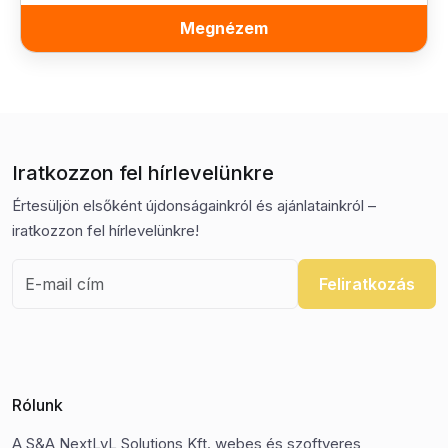
Megnézem
Iratkozzon fel hírlevelünkre
Értesüljön elsőként újdonságainkról és ajánlatainkról –
iratkozzon fel hírlevelünkre!
Feliratkozás
Rólunk
A S&A NextLvL Solutions Kft. webes és szoftveres