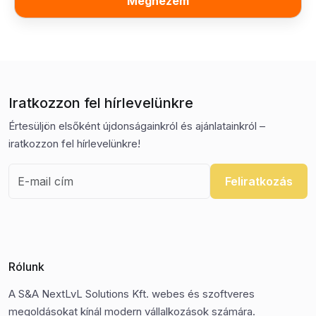
Megnézem
Iratkozzon fel hírlevelünkre
Értesüljön elsőként újdonságainkról és ajánlatainkról –
iratkozzon fel hírlevelünkre!
Feliratkozás
Rólunk
A S&A NextLvL Solutions Kft. webes és szoftveres
megoldásokat kínál modern vállalkozások számára.