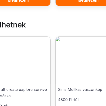
Megnézem
Megnézem
elhetnek
aft create explore survive
Sims Mellkas vászonkép
ntáska
4800 Ft-tól