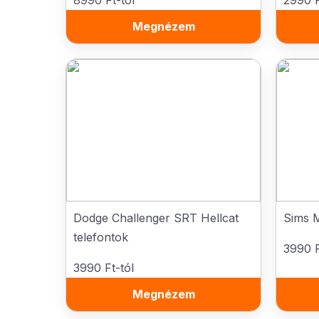
8990 Ft-tól
2990 F
Megnézem
Dodge Challenger SRT Hellcat
Sims M
telefontok
3990 F
3990 Ft-tól
Megnézem