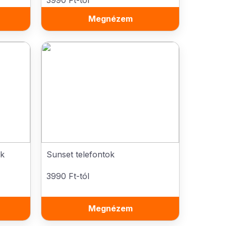
3990 Ft-tól
Megnézem
ák
Sunset telefontok
3990 Ft-tól
Megnézem