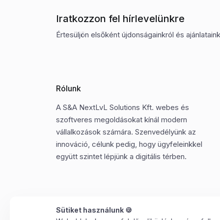
Iratkozzon fel hírlevelünkre
Értesüljön elsőként újdonságainkról és ajánlatainkr
Rólunk
A S&A NextLvL Solutions Kft. webes és
szoftveres megoldásokat kínál modern
vállalkozások számára. Szenvedélyünk az
innováció, célunk pedig, hogy ügyfeleinkkel
együtt szintet lépjünk a digitális térben.
Sütiket használunk 🍪