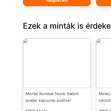
Megnézem
Ezek a minták is érdek
Mortal Kombat Noob Saibot
Minecr
avatar kapucnis pulóver
vászo