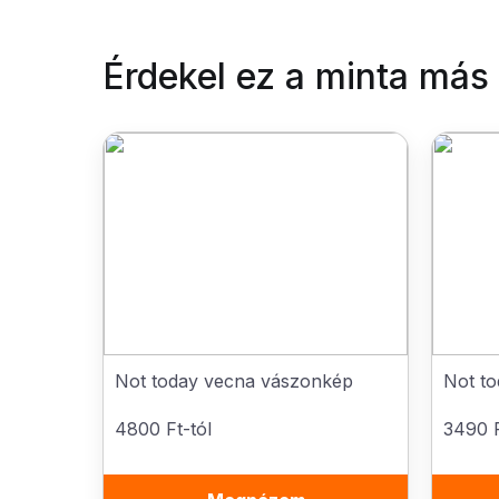
Érdekel ez a minta más
Not today vecna vászonkép
Not to
4800 Ft-tól
3490 F