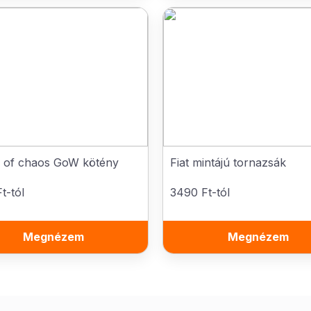
s of chaos GoW kötény
Fiat mintájú tornazsák
t-tól
3490 Ft-tól
Megnézem
Megnézem