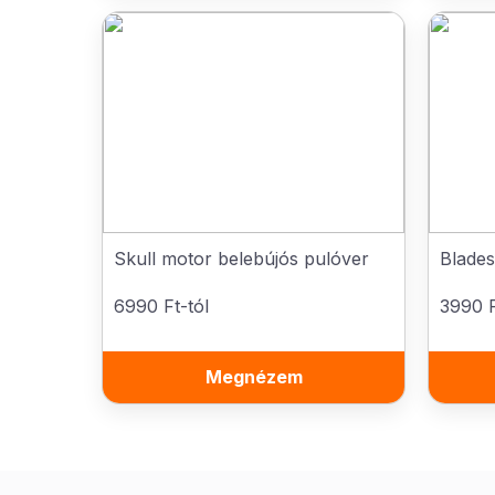
Skull motor belebújós pulóver
Blade
6990 Ft-tól
3990 F
Megnézem