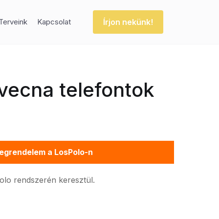
Írjon nekünk!
Terveink
Kapcsolat
vecna telefontok
egrendelem a LosPolo-n
Polo rendszerén keresztül.