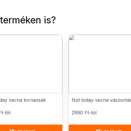
 terméken is?
day vecna tornazsák
Not today vecna vászontá
t-tól
2990 Ft-tól