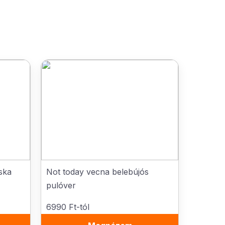
ska
Not today vecna belebújós
pulóver
6990 Ft-tól