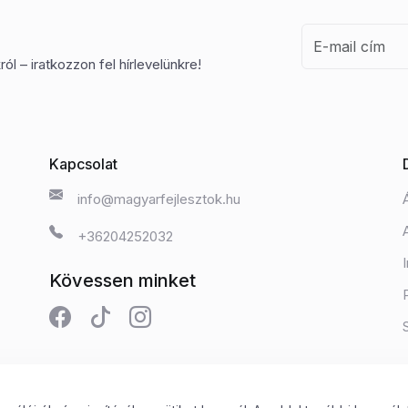
ól – iratkozzon fel hírlevelünkre!
Kapcsolat
info@magyarfejlesztok.hu
+36204252032
Kövessen minket