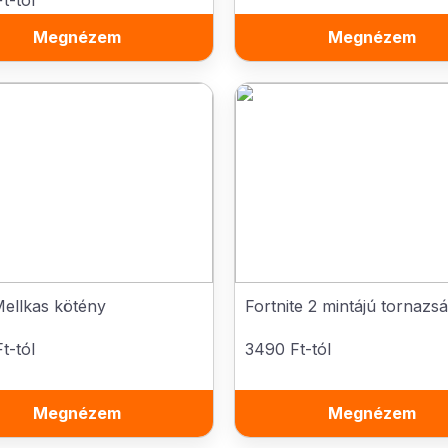
t-tól
Megnézem
Megnézem
ellkas kötény
Fortnite 2 mintájú tornazs
t-tól
3490 Ft-tól
Megnézem
Megnézem