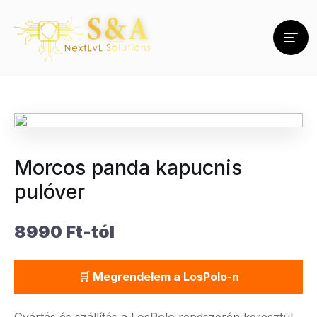
Morcos panda kapucnis
pulóver
8990 Ft-tól
🛒 Megrendelem a LosPolo-n