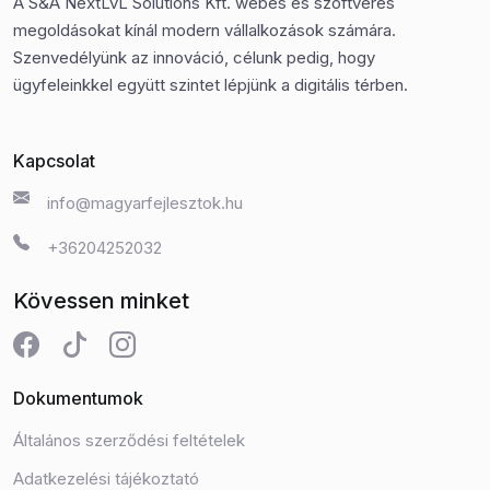
A S&A NextLvL Solutions Kft. webes és szoftveres
megoldásokat kínál modern vállalkozások számára.
Szenvedélyünk az innováció, célunk pedig, hogy
ügyfeleinkkel együtt szintet lépjünk a digitális térben.
Kapcsolat
info@magyarfejlesztok.hu
+36204252032
Kövessen minket
Dokumentumok
Általános szerződési feltételek
Adatkezelési tájékoztató