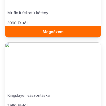
Mr fix it feliratú kötény
3990 Ft-tól
Megnézem
Kingslayer vászontáska
2990 Ft-tól