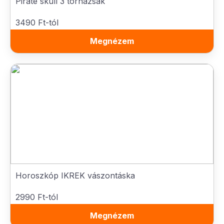
Pirate skull 3 tornazsák
3490 Ft-tól
Megnézem
Horoszkóp IKREK vászontáska
2990 Ft-tól
Megnézem