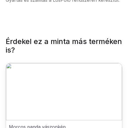
Gyártás és szállítás a LosPolo rendszerén keresztül.
Érdekel ez a minta más terméken
is?
Morcos panda vászonkép