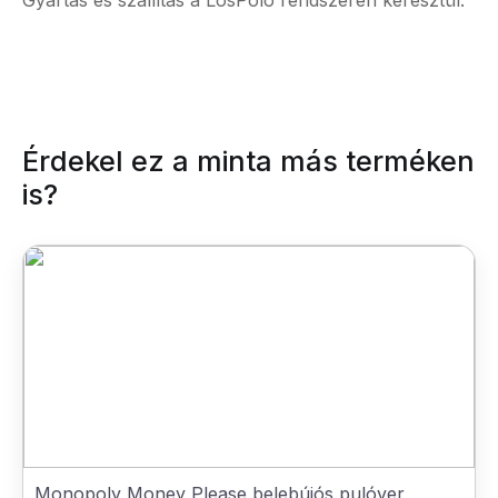
Gyártás és szállítás a LosPolo rendszerén keresztül.
Érdekel ez a minta más terméken
is?
Monopoly Money Please belebújós pulóver