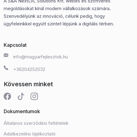
A S&A NextLvL Solutions Kft. webes és szoftveres
megoldásokat kínál modern vállalkozások számára.
Szenvedélyünk az innováció, célunk pedig, hogy
ügyfeleinkkel együtt szintet lépjünk a digitális térben.
Kapcsolat
info@magyarfejlesztok.hu
+36204252032
Kövessen minket
Dokumentumok
Általános szerződési feltételek
Adatkezelési tájékoztató