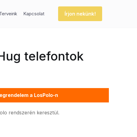
Írjon nekünk!
Terveink
Kapcsolat
Hug telefontok
egrendelem a LosPolo-n
Polo rendszerén keresztül.