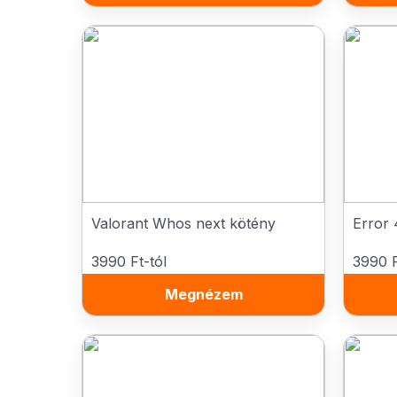
Valorant Whos next kötény
Error 
3990 Ft-tól
3990 F
Megnézem