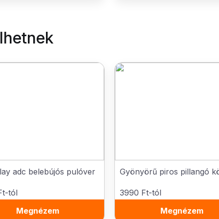
elhetnek
 play adc belebújós pulóver
Gyönyörű piros pillangó k
t-tól
3990 Ft-tól
Megnézem
Megnézem