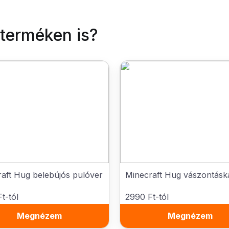
 terméken is?
aft Hug belebújós pulóver
Minecraft Hug vászontásk
t-tól
2990 Ft-tól
Megnézem
Megnézem