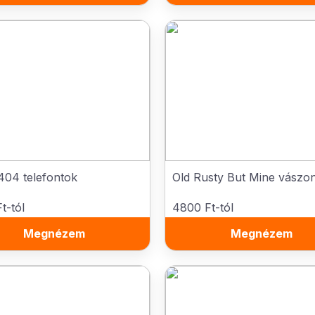
404 telefontok
Old Rusty But Mine vászo
t-tól
4800 Ft-tól
Megnézem
Megnézem