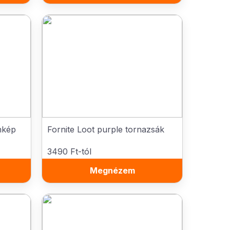
nkép
Fornite Loot purple tornazsák
3490 Ft-tól
Megnézem