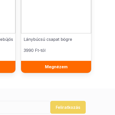
lebújós
Lánybúcsú csapat bögre
3990 Ft-tól
Megnézem
Feliratkozás