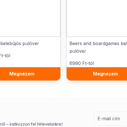
belebújós pulóver
Beers and boardgames be
pulóver
t-tól
6990 Ft-tól
Megnézem
Megnézem
ól – iratkozzon fel hírlevelünkre!