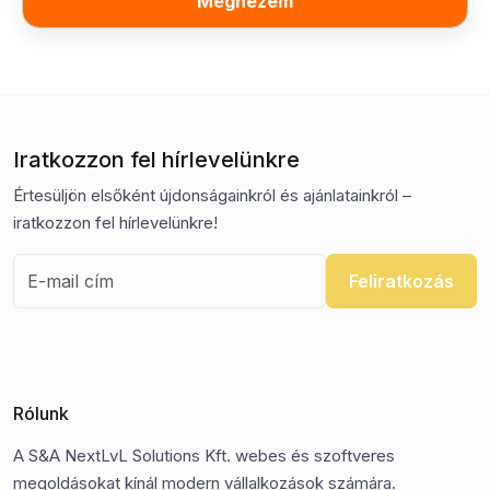
Megnézem
Iratkozzon fel hírlevelünkre
Értesüljön elsőként újdonságainkról és ajánlatainkról –
iratkozzon fel hírlevelünkre!
Feliratkozás
Rólunk
A S&A NextLvL Solutions Kft. webes és szoftveres
megoldásokat kínál modern vállalkozások számára.