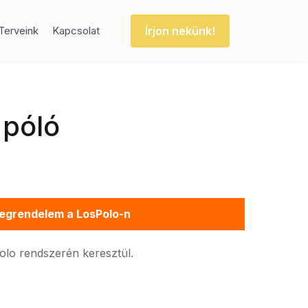
Írjon nekünk!
Terveink
Kapcsolat
 póló
egrendelem a LosPolo-n
Polo rendszerén keresztül.