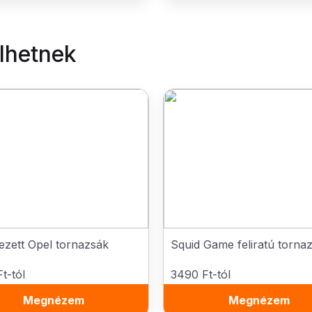
elhetnek
zett Opel tornazsák
Squid Game feliratú torna
t-tól
3490 Ft-tól
Megnézem
Megnézem