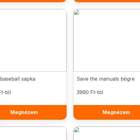
baseball sapka
Save the manuals bögre
t-tól
3990 Ft-tól
Megnézem
Megnézem