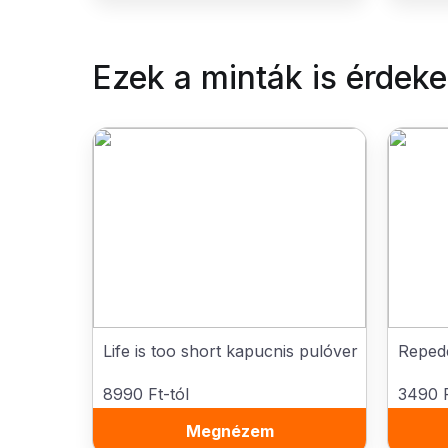
Ezek a minták is érdek
Life is too short kapucnis pulóver
Repede
8990 Ft-tól
3490 F
Megnézem