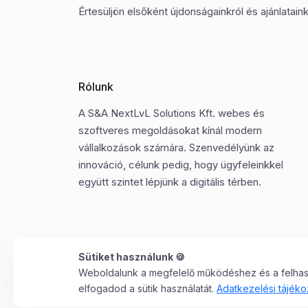
Értesüljön elsőként újdonságainkról és ajánlatainkr
Rólunk
A S&A NextLvL Solutions Kft. webes és
szoftveres megoldásokat kínál modern
vállalkozások számára. Szenvedélyünk az
innováció, célunk pedig, hogy ügyfeleinkkel
együtt szintet lépjünk a digitális térben.
Sütiket használunk 🍪
Weboldalunk a megfelelő működéshez és a felhaszn
©2025 Minden jog fenntartva. S&A NextLvL Solutions
elfogadod a sütik használatát.
Adatkezelési tájéko