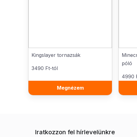
Kingslayer tornazsák
Minecr
póló
3490 Ft-tól
4990 F
Megnézem
Iratkozzon fel hírlevelünkre