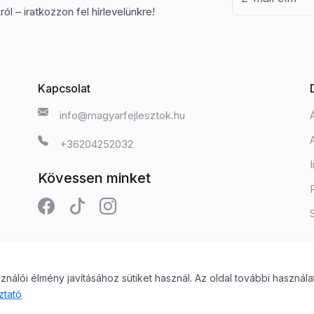
ól – iratkozzon fel hírlevelünkre!
Kapcsolat
info@magyarfejlesztok.hu
+36204252032
Kövessen minket
álói élmény javításához sütiket használ. Az oldal további használa
 Kft.
ztató