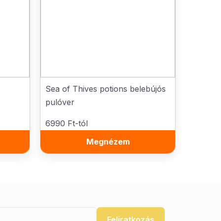
Sea of Thives potions belebújós
pulóver
6990 Ft-tól
Megnézem
Feliratkozás