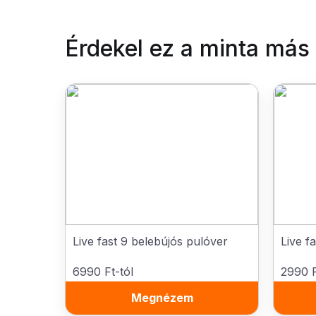
Érdekel ez a minta más
Live fast 9 belebújós pulóver
Live f
6990 Ft-tól
2990 F
Megnézem