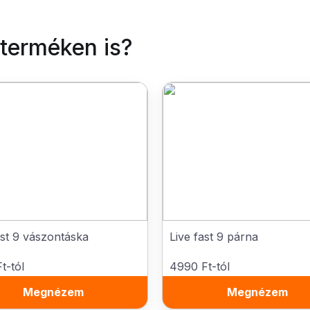
 terméken is?
ast 9 vászontáska
Live fast 9 párna
t-tól
4990 Ft-tól
Megnézem
Megnézem