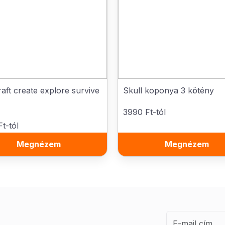
aft create explore survive
Skull koponya 3 kötény
3990 Ft-tól
t-tól
Megnézem
Megnézem