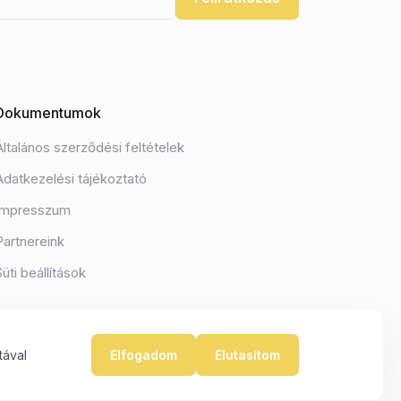
Dokumentumok
Általános szerződési feltételek
Adatkezelési tájékoztató
Impresszum
Partnereink
Süti beállítások
tával
Elfogadom
Elutasítom