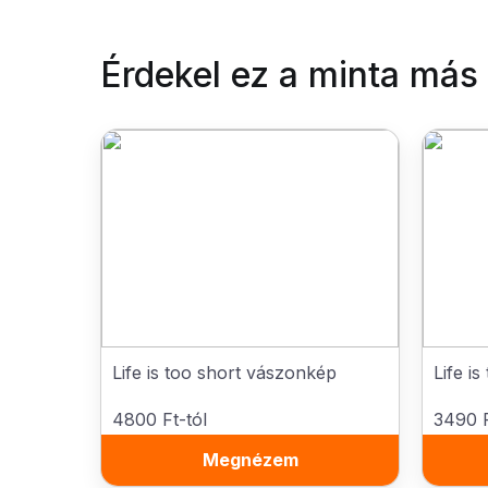
Érdekel ez a minta más
Life is too short vászonkép
Life i
4800 Ft-tól
3490 F
Megnézem