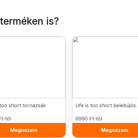
 terméken is?
s too short tornazsák
Life is too short belebújós
t-tól
6990 Ft-tól
Megnézem
Megnézem