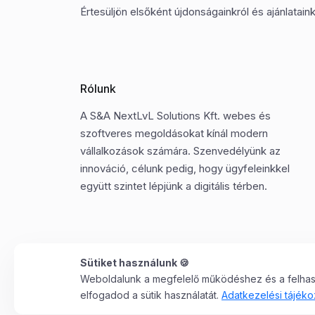
Értesüljön elsőként újdonságainkról és ajánlatainkr
Rólunk
A S&A NextLvL Solutions Kft. webes és
szoftveres megoldásokat kínál modern
vállalkozások számára. Szenvedélyünk az
innováció, célunk pedig, hogy ügyfeleinkkel
együtt szintet lépjünk a digitális térben.
Sütiket használunk 🍪
Weboldalunk a megfelelő működéshez és a felhaszn
©2025 Minden jog fenntartva. S&A NextLvL Solutions
elfogadod a sütik használatát.
Adatkezelési tájéko