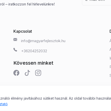
ól – iratkozzon fel hírlevelünkre!
Kapcsolat
info@magyarfejlesztok.hu
+36204252032
Kövessen minket
álói élmény javításához sütiket használ. Az oldal további használa
 Kft.
ztató