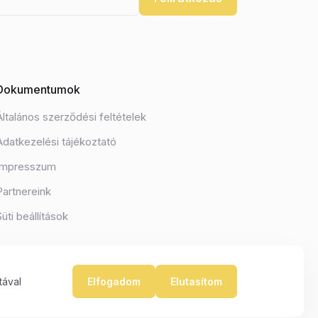
Dokumentumok
Általános szerződési feltételek
Adatkezelési tájékoztató
Impresszum
Partnereink
Süti beállítások
tával
Elfogadom
Elutasítom