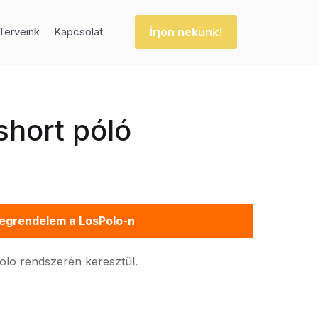
Írjon nekünk!
Terveink
Kapcsolat
 short póló
egrendelem a LosPolo-n
Polo rendszerén keresztül.