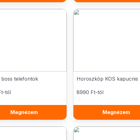
 boss telefontok
Horoszkóp KOS kapucnis 
t-tól
8990 Ft-tól
Megnézem
Megnézem