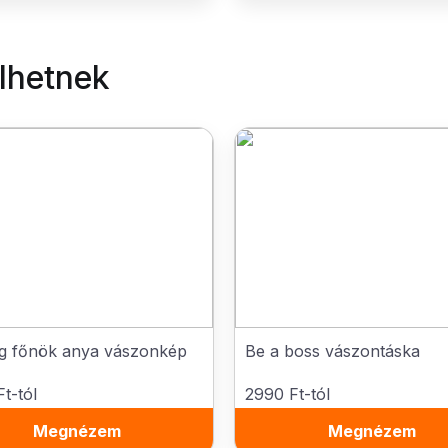
elhetnek
ég főnök anya vászonkép
Be a boss vászontáska
t-tól
2990 Ft-tól
Megnézem
Megnézem