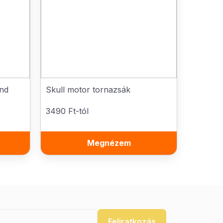
end
Skull motor tornazsák
3490 Ft-tól
Megnézem
Feliratkozás