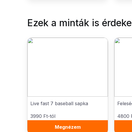
Ezek a minták is érdek
Live fast 7 baseball sapka
Feles
3990 Ft-tól
4800 F
Megnézem