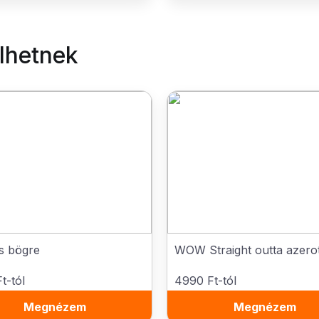
elhetnek
s bögre
WOW Straight outta azero
t-tól
4990 Ft-tól
Megnézem
Megnézem