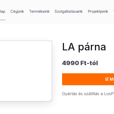
lap
Cégünk
Termékeink
Szolgáltatásaink
Projektjeink
LA párna
4990 Ft-tól
🛒 M
Gyártás és szállítás a Los