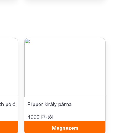
th póló
Flipper király párna
4990 Ft-tól
Megnézem