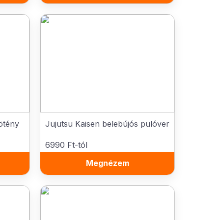
ötény
Jujutsu Kaisen belebújós pulóver
6990 Ft-tól
Megnézem