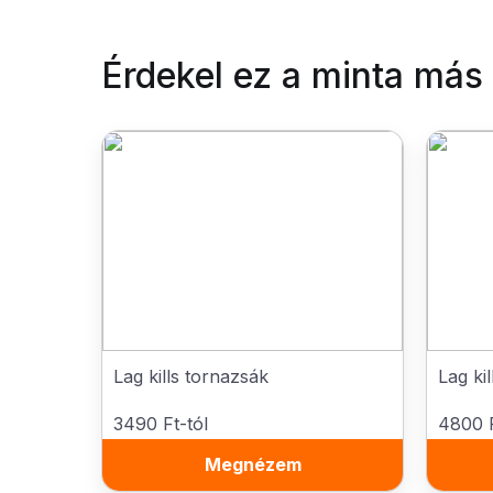
Érdekel ez a minta más
Lag kills tornazsák
Lag ki
3490 Ft-tól
4800 F
Megnézem