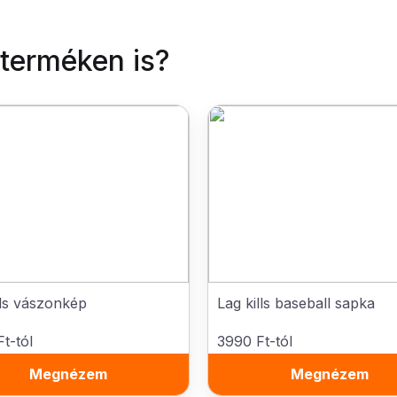
 terméken is?
lls vászonkép
Lag kills baseball sapka
t-tól
3990 Ft-tól
Megnézem
Megnézem