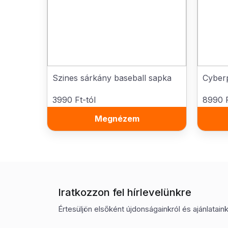
Szines sárkány baseball sapka
Cyberp
3990 Ft-tól
8990 F
Megnézem
Iratkozzon fel hírlevelünkre
Értesüljön elsőként újdonságainkról és ajánlatainkr