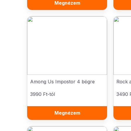
Megnézem
Among Us Impostor 4 bögre
Rock a
3990 Ft-tól
3490 F
Megnézem