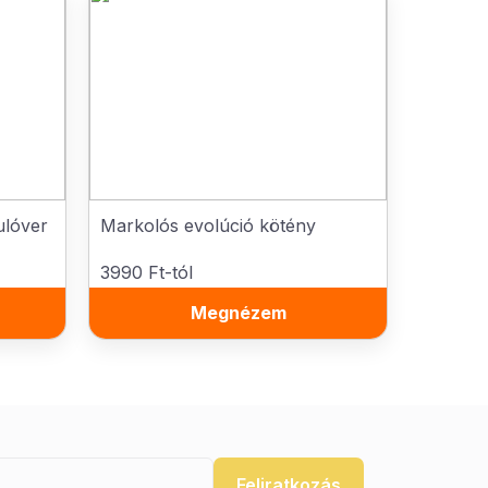
ulóver
Markolós evolúció kötény
3990 Ft-tól
Megnézem
Feliratkozás