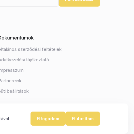
Dokumentumok
Általános szerződési feltételek
Adatkezelési tájékoztató
Impresszum
Partnereink
Süti beállítások
tával
Elfogadom
Elutasítom