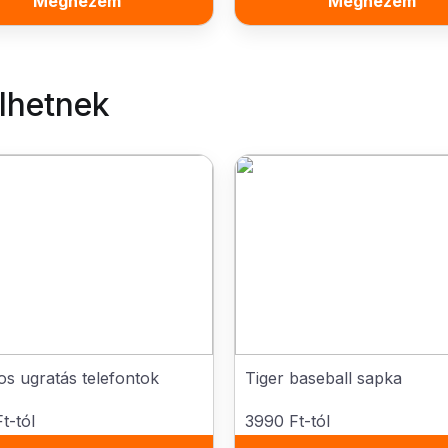
Megnézem
Megnézem
elhetnek
s ugratás telefontok
Tiger baseball sapka
t-tól
3990 Ft-tól