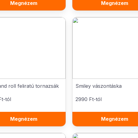
Megnézem
Megnézem
nd roll feliratú tornazsák
Smiley vászontáska
t-tól
2990 Ft-tól
Megnézem
Megnézem