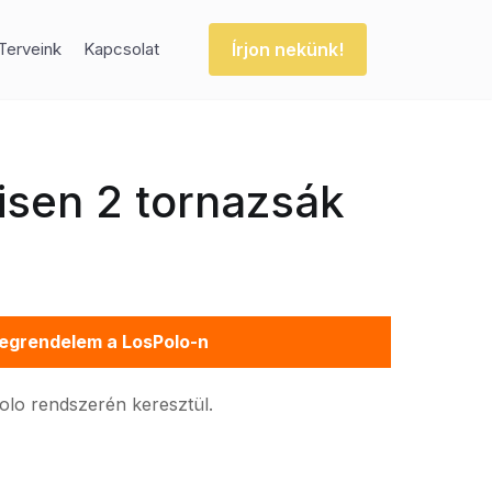
Írjon nekünk!
Terveink
Kapcsolat
isen 2 tornazsák
egrendelem a LosPolo-n
Polo rendszerén keresztül.