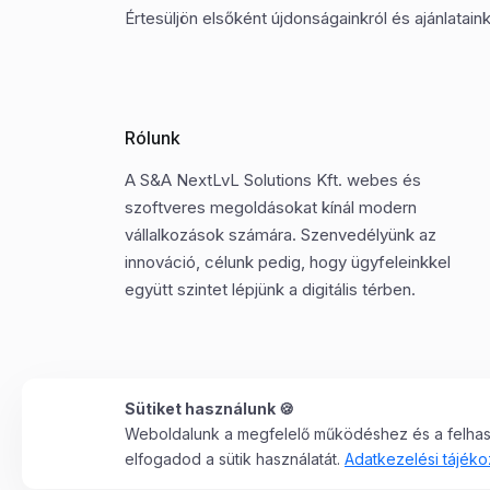
Értesüljön elsőként újdonságainkról és ajánlatainkr
Rólunk
A S&A NextLvL Solutions Kft. webes és
szoftveres megoldásokat kínál modern
vállalkozások számára. Szenvedélyünk az
innováció, célunk pedig, hogy ügyfeleinkkel
együtt szintet lépjünk a digitális térben.
Sütiket használunk 🍪
Weboldalunk a megfelelő működéshez és a felhaszn
©2025 Minden jog fenntartva. S&A NextLvL Solutions
elfogadod a sütik használatát.
Adatkezelési tájéko