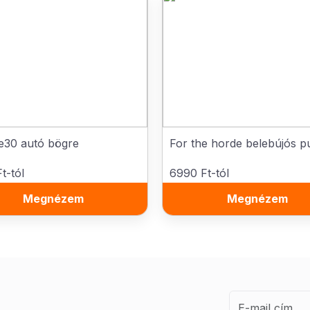
30 autó bögre
For the horde belebújós p
t-tól
6990 Ft-tól
Megnézem
Megnézem