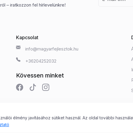
ól – iratkozzon fel hírlevelünkre!
Kapcsolat
info@magyarfejlesztok.hu
+36204252032
Kövessen minket
álói élmény javításához sütiket használ. Az oldal további használa
 Kft.
ztató