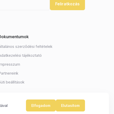
Feliratkozás
Dokumentumok
Általános szerződési feltételek
Adatkezelési tájékoztató
Impresszum
Partnereink
Süti beállítások
tával
Elfogadom
Elutasítom