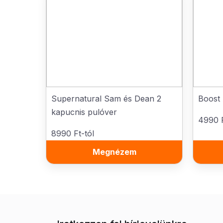
Supernatural Sam és Dean 2
Boost 
kapucnis pulóver
4990 F
8990 Ft-tól
Megnézem