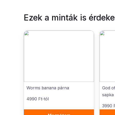
Ezek a minták is érdek
Worms banana párna
God of
sapka
4990 Ft-tól
3990 F