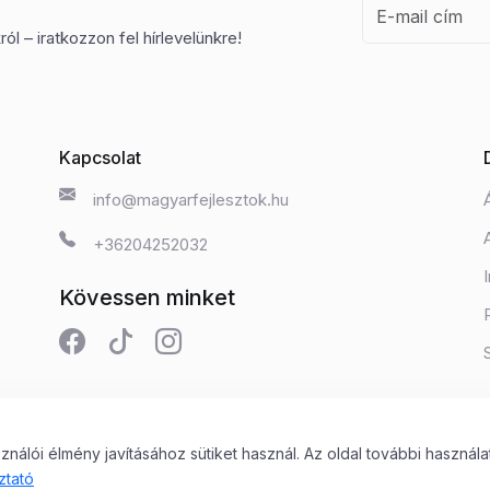
ól – iratkozzon fel hírlevelünkre!
Kapcsolat
info@magyarfejlesztok.hu
+36204252032
Kövessen minket
álói élmény javításához sütiket használ. Az oldal további használa
 Kft.
ztató