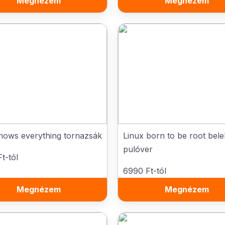
Megnézem
Megnézem
nows everything tornazsák
Linux born to be root bele
pulóver
t-tól
6990 Ft-tól
Megnézem
Megnézem