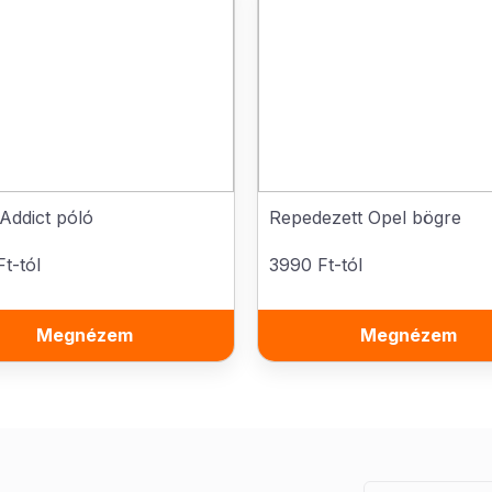
Addict póló
Repedezett Opel bögre
t-tól
3990 Ft-tól
Megnézem
Megnézem