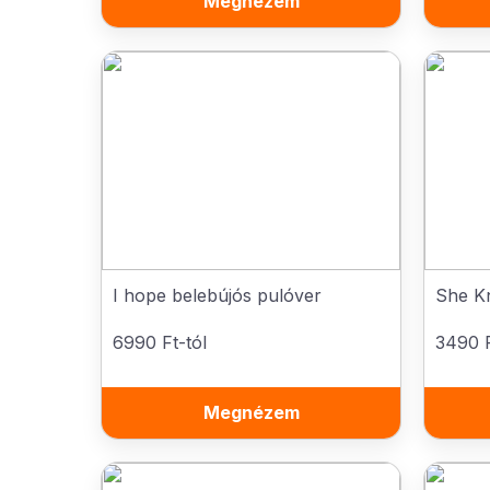
Megnézem
I hope belebújós pulóver
She K
6990 Ft-tól
3490 F
Megnézem