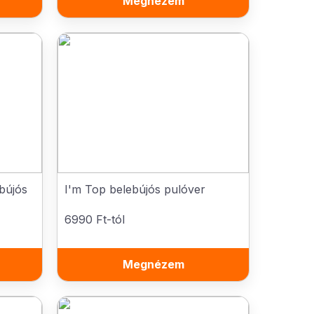
Megnézem
bújós
I'm Top belebújós pulóver
6990 Ft-tól
Megnézem