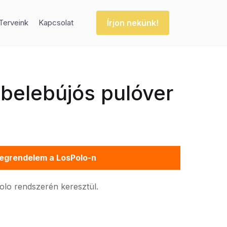
Írjon nekünk!
Terveink
Kapcsolat
belebújós pulóver
egrendelem a LosPolo-n
Polo rendszerén keresztül.