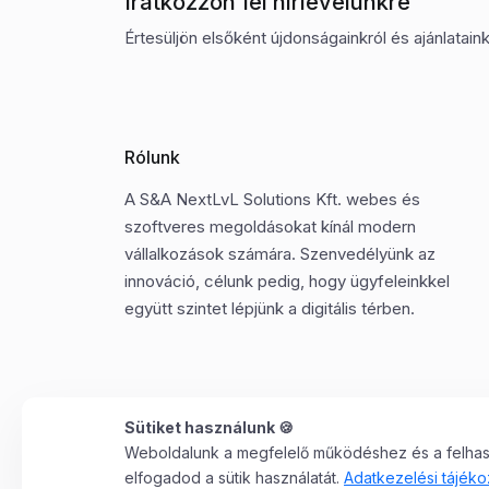
Iratkozzon fel hírlevelünkre
Értesüljön elsőként újdonságainkról és ajánlatainkr
Rólunk
A S&A NextLvL Solutions Kft. webes és
szoftveres megoldásokat kínál modern
vállalkozások számára. Szenvedélyünk az
innováció, célunk pedig, hogy ügyfeleinkkel
együtt szintet lépjünk a digitális térben.
Sütiket használunk 🍪
Weboldalunk a megfelelő működéshez és a felhaszn
©2025 Minden jog fenntartva. S&A NextLvL Solutions
elfogadod a sütik használatát.
Adatkezelési tájéko