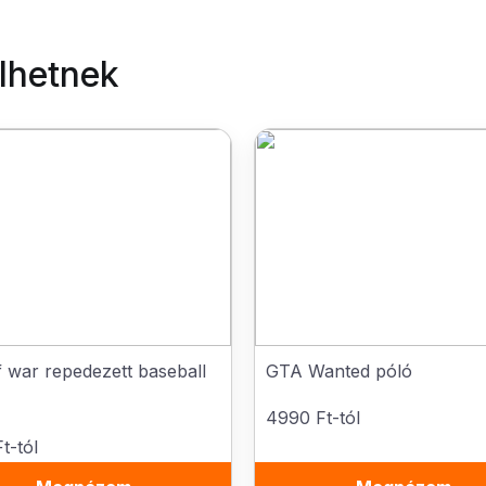
elhetnek
 war repedezett baseball
GTA Wanted póló
4990 Ft-tól
t-tól