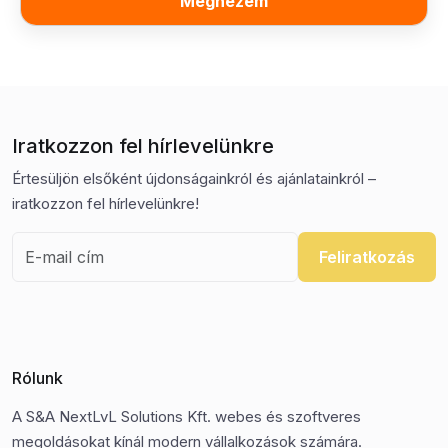
Megnézem
Iratkozzon fel hírlevelünkre
Értesüljön elsőként újdonságainkról és ajánlatainkról –
iratkozzon fel hírlevelünkre!
Feliratkozás
Rólunk
A S&A NextLvL Solutions Kft. webes és szoftveres
megoldásokat kínál modern vállalkozások számára.