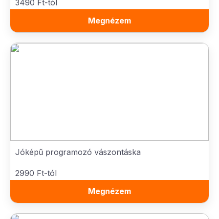
3490 Ft-tól
Megnézem
Jóképű programozó vászontáska
2990 Ft-tól
Megnézem