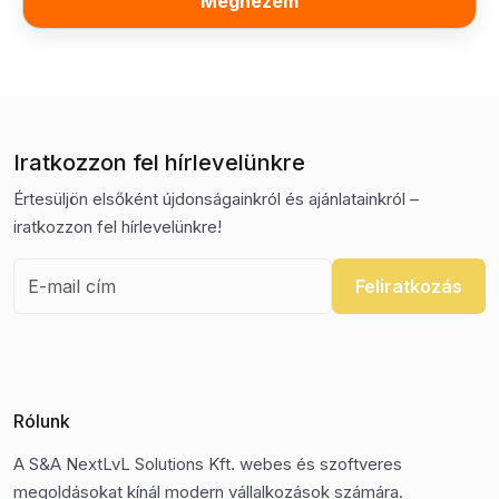
Megnézem
Iratkozzon fel hírlevelünkre
Értesüljön elsőként újdonságainkról és ajánlatainkról –
iratkozzon fel hírlevelünkre!
Feliratkozás
Rólunk
A S&A NextLvL Solutions Kft. webes és szoftveres
megoldásokat kínál modern vállalkozások számára.