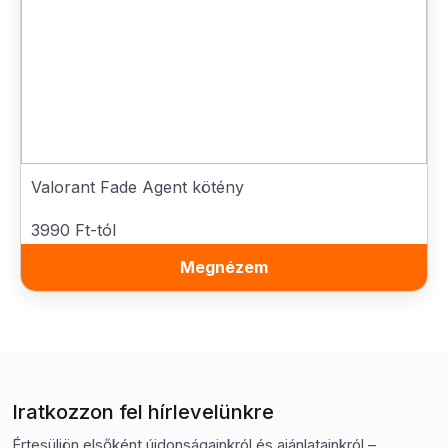
Valorant Fade Agent kötény
3990 Ft-tól
Megnézem
Iratkozzon fel hírlevelünkre
Értesüljön elsőként újdonságainkról és ajánlatainkról –