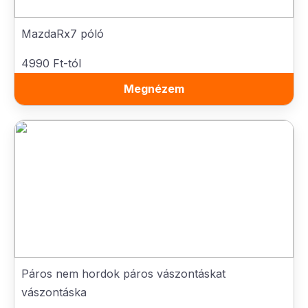
MazdaRx7 póló
4990 Ft-tól
Megnézem
Páros nem hordok páros vászontáskat
vászontáska