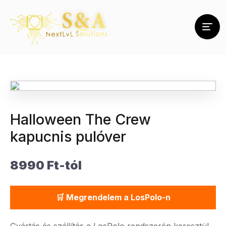
Halloween The Crew
kapucnis pulóver
8990 Ft-tól
🛒 Megrendelem a LosPolo-n