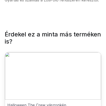
Gyártás és szállítás a LosPolo rendszerén keresztül.
Érdekel ez a minta más terméken
is?
Halloween The Crew vászonkép