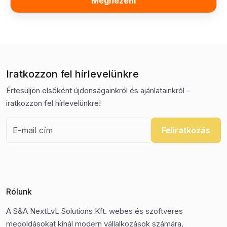
Megnézem
Iratkozzon fel hírlevelünkre
Értesüljön elsőként újdonságainkról és ajánlatainkról –
iratkozzon fel hírlevelünkre!
Feliratkozás
Rólunk
A S&A NextLvL Solutions Kft. webes és szoftveres
megoldásokat kínál modern vállalkozások számára.