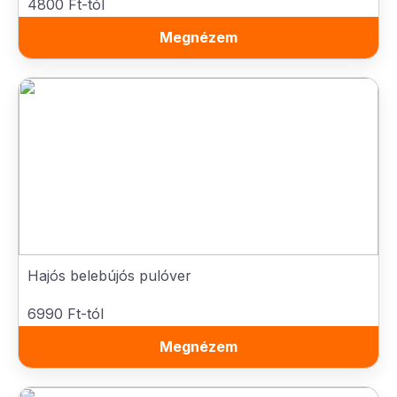
4800 Ft-tól
Megnézem
Hajós belebújós pulóver
6990 Ft-tól
Megnézem