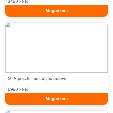
3490 Ft-tól
Megnézem
GTA poszter belebújós pulóver
6990 Ft-tól
Megnézem