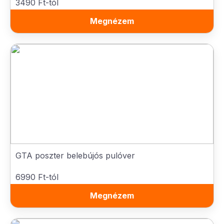
3490 Ft-tól
Megnézem
GTA poszter belebújós pulóver
6990 Ft-tól
Megnézem