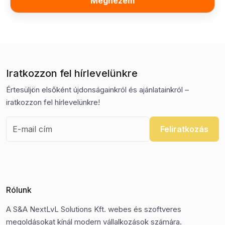
Megnézem
Iratkozzon fel hírlevelünkre
Értesüljön elsőként újdonságainkról és ajánlatainkról –
iratkozzon fel hírlevelünkre!
Feliratkozás
Rólunk
A S&A NextLvL Solutions Kft. webes és szoftveres
megoldásokat kínál modern vállalkozások számára.