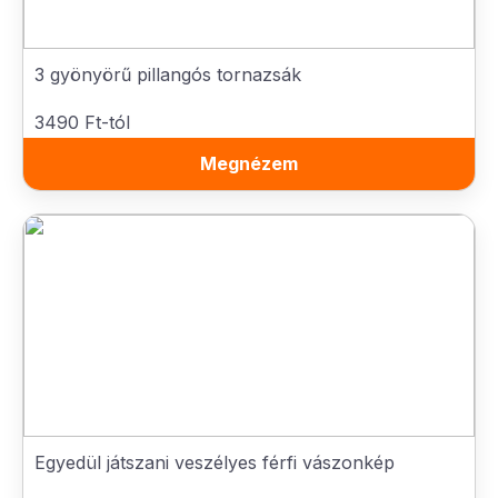
3 gyönyörű pillangós tornazsák
3490 Ft-tól
Megnézem
Egyedül játszani veszélyes férfi vászonkép